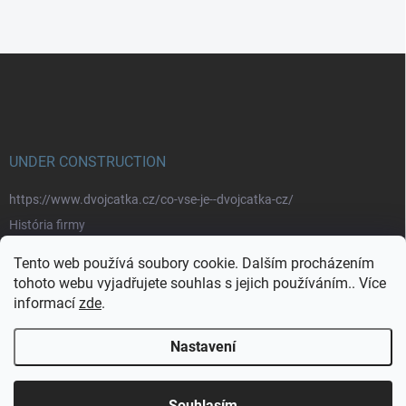
Z
á
p
a
t
í
UNDER CONSTRUCTION
https://www.dvojcatka.cz/co-vse-je--dvojcatka-cz/
História firmy
Prečo nakupovať u nás
Tento web používá soubory cookie. Dalším procházením
Značky
tohoto webu vyjadřujete souhlas s jejich používáním.. Více
informací
zde
.
https://www.dvojcatka.cz/kontakty/>
Nastavení
Copyright 2026
dvojčátka.cz
. Všechna práva vyhrazena.
Souhlasím