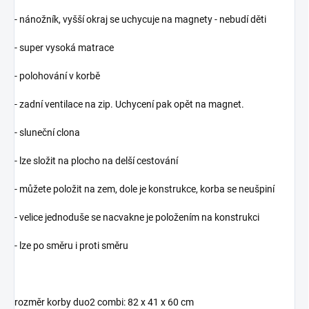
- nánožník, vyšší okraj se uchycuje na magnety - nebudí děti
- super vysoká matrace
- polohování v korbě
- zadní ventilace na zip. Uchycení pak opět na magnet.
- sluneční clona
- lze složit na plocho na delší cestování
- můžete položit na zem, dole je konstrukce, korba se neušpiní
- velice jednoduše se nacvakne je položením na konstrukci
- lze po směru i proti směru
rozměr korby duo2 combi: 82 x 41 x 60 cm