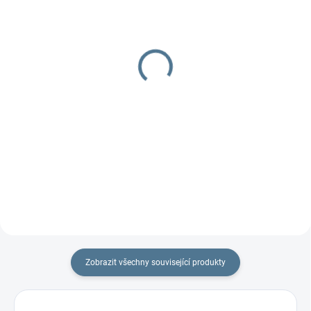
DOBA UŠITÍ 10-14 DNŮ
UŠIJEME PRO VÁS DO TÝDNE
Nepadací deka fleecová
Rukávník XXL oddělený
+ podložka
399 Kč
1 297 Kč
Detail
Detail
Rukávník XXL je prodloužená
verze, aby se do rukávníků vešla i
Podložka do kočárku včetně
ruční brzda. Ocení i tatínci....
nepadací deky, jeden z TOP
produktů.
Zobrazit všechny související produkty