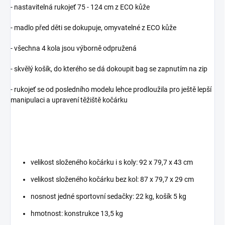
- nastavitelná rukojeť 75 - 124 cm z ECO kůže
- madlo před děti se dokupuje, omyvatelné z ECO kůže
- všechna 4 kola jsou výborně odpružená
- skvělý košík, do kterého se dá dokoupit bag se zapnutím na zip
- rukojeť se od posledního modelu lehce prodloužila pro ještě lepší
manipulaci a upravení těžiště kočárku
velikost složeného kočárku i s koly: 92 x 79,7 x 43 cm
velikost složeného kočárku bez kol: 87 x 79,7 x 29 cm
nosnost jedné sportovní sedačky: 22 kg, košík 5 kg
hmotnost: konstrukce 13,5 kg