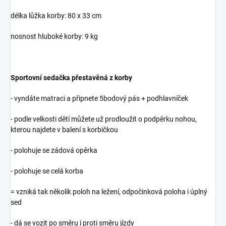
délka lůžka korby: 80 x 33 cm
nosnost hluboké korby: 9 kg
Sportovní sedačka přestavěná z korby
- vyndáte matraci a připnete 5bodový pás + podhlavníček
- podle velkosti dětí můžete už prodloužit o podpěrku nohou,
kterou najdete v balení s korbičkou
- polohuje se zádová opěrka
- polohuje se celá korba
= vzniká tak několik poloh na ležení, odpočinková poloha i úplný
sed
- dá se vozit po směru i proti směru jízdy