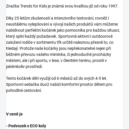
Značka Trends for Kids je známá svou kvalitou již od roku 1997.
Díky 25 letům zkušeností a intenzivního testování, rovněž i
neustálému vylepšování a vývoji našich produktů vám můžeme
nabídnout perfektní kočárek jako pomocníka pro každou situaci,
který splní každý požadavek. Sportovně aktivní i outdoorově
založení rodiče v sortimentu tfk určitě naleznou přesně to, co
hledají. Protože naše kočárky jsou nepřekonatelné nejen při
běžném převozu vašeho miminka, či jednoduché procházky
městem, ale i při sportu, v lese, v členitém terénu, prostě v
jakémkoliv prostředí.
Tento kočárek děti využijí od 6 měsíců až do svých 4-5 let.
Sportovní sedačka duo2 nabízí komfortní prostor dětem pro
pohodlné cestování.
V ceně je
- Podvozek s ECO koly