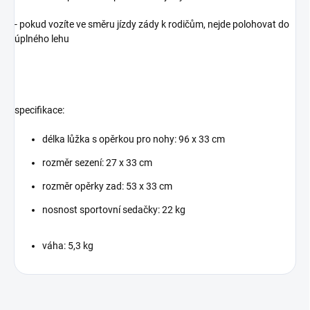
- pokud vozíte ve směru jízdy zády k rodičům, nejde polohovat do
úplného lehu
spe
cifikace:
délka lůžka s opěrkou pro nohy: 96 x 33 cm
rozměr sezení: 27 x 33 cm
rozměr opěrky zad: 53 x 33 cm
nosnost sportovní sedačky: 22 kg
váha: 5,3 kg