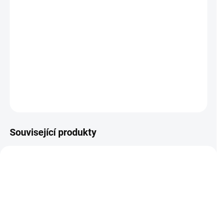
cena:
BARVA
−
+
Přidat do košíku
DETAILNÍ INFORMACE
ZEPTAT SE
Související produkty
ŠIJEME V ČR 🧵✂
ŠIJEME V ČR 🧵✂