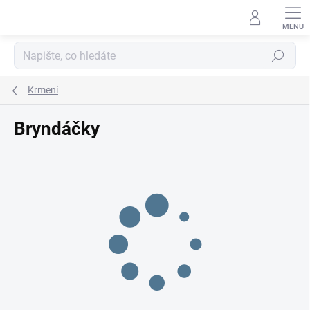
Přejít
na
obsah
Hledat
Krmení
Bryndáčky