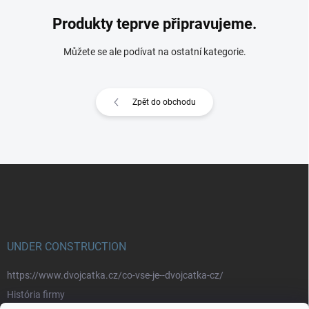
Produkty teprve připravujeme.
Můžete se ale podívat na ostatní kategorie.
Zpět do obchodu
Z
á
p
a
t
í
UNDER CONSTRUCTION
https://www.dvojcatka.cz/co-vse-je--dvojcatka-cz/
História firmy