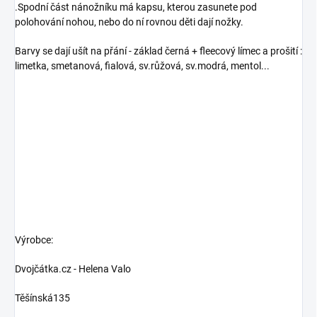
.Spodní část nánožníku má kapsu, kterou zasunete pod
polohování nohou, nebo do ní rovnou děti dají nožky.
Barvy se dají ušít na přání - základ černá + fleecový límec a prošití :
limetka, smetanová, fialová, sv.růžová, sv.modrá, mentol...
Výrobce:
Dvojčátka.cz - Helena Valo
Těšínská135