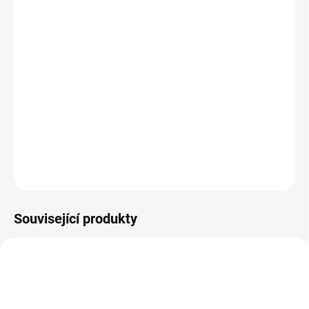
BARVA
−
+
Přidat do košíku
Nepromokavý zateplený nánožník pro dvě děti na sportovní
kočárky.
DETAILNÍ INFORMACE
ZEPTAT SE
Související produkty
DOPORUČUJI👍🏻
ŠIJEME V ČR 🧵✂