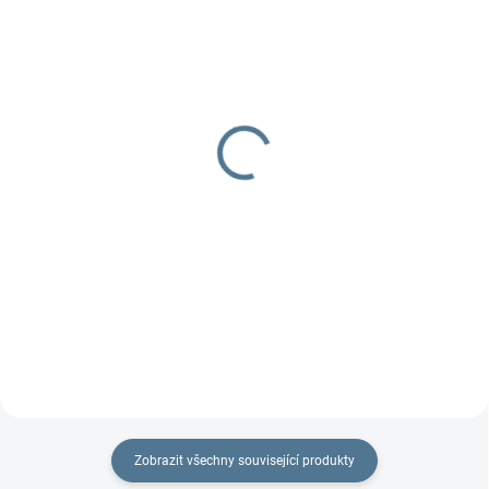
SKLADEM
SKLADEM
Pláštěnka na TFK
Fusak Flexi rostoucí
twin/duo
2 297 Kč
930 Kč
Detail
Do košíku
Luxusní fusak Flexi, který
vyrábíme na míru dvojčatovým
na sportovní kočárky TFK
kočárkům. Jde zmenšit do
dvojčatových...
Zobrazit všechny související produkty