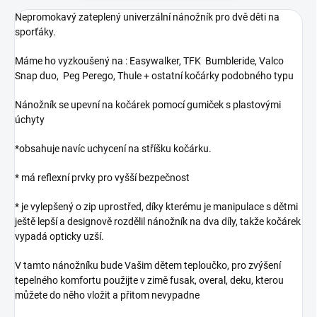
Nepromokavý zateplený univerzální nánožník pro dvě děti na
sporťáky.
Máme ho vyzkoušený na : Easywalker, TFK Bumbleride, Valco
Snap duo, Peg Perego, Thule + ostatní kočárky podobného typu
Nánožník se upevní na kočárek pomocí gumiček s plastovými
úchyty
*obsahuje navíc uchycení na stříšku kočárku.
* má reflexní prvky pro vyšší bezpečnost
* je vylepšený o zip uprostřed, díky kterému je manipulace s dětmi
ještě lepší a designově rozdělil nánožník na dva díly, takže kočárek
vypadá opticky uzší.
V tamto nánožníku bude Vašim dětem teploučko, pro zvýšení
tepelného komfortu použijte v zimě fusak, overal, deku, kterou
můžete do něho vložit a přitom nevypadne