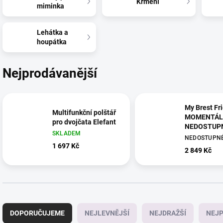
Krmení
miminka
Lehátka a
houpátka
Nejprodávanější
My Brest Fri
Multifunkční polštář
MOMENTÁL
pro dvojčata Elefant
NEDOSTUP
SKLADEM
NEDOSTUPN
1 697 Kč
2 849 Kč
Ř
a
DOPORUČUJEME
NEJLEVNĚJŠÍ
NEJDRAŽŠÍ
NEJP
z