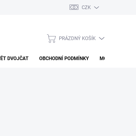
CZK
PRÁZDNÝ KOŠÍK
NÁKUPNÍ
KOŠÍK
VĚT DVOJČAT
OBCHODNÍ PODMÍNKY
MOJE OBJEDNÁ