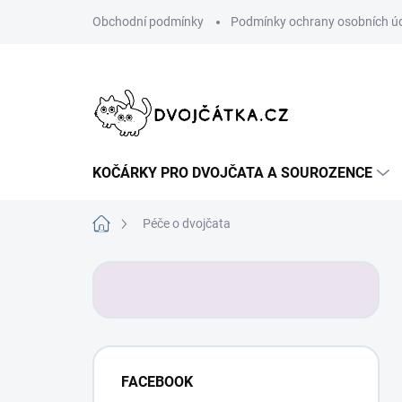
Přejít
Obchodní podmínky
Podmínky ochrany osobních ú
na
obsah
KOČÁRKY PRO DVOJČATA A SOUROZENCE
Domů
Péče o dvojčata
P
o
s
t
r
a
FACEBOOK
n