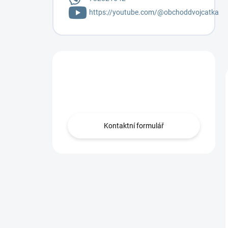
https://youtube.com/@obchoddvojcatka
Máte otázku?
Napište mi.
Kontaktní formulář