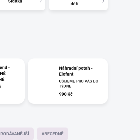
Šidítka
dětí
end -
Náhradní potah -
NĚ
Elefant
NÉ
UŠIJEME PRO VÁS DO
TÝDNE
É
990 Kč
RODÁVANĚJŠÍ
ABECEDNĚ