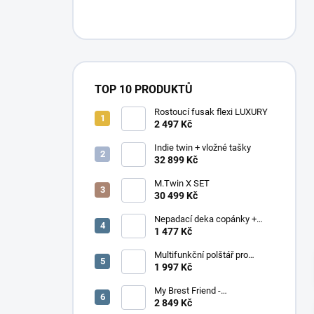
n
í
p
a
n
e
TOP 10 PRODUKTŮ
l
Rostoucí fusak flexi LUXURY
2 497 Kč
Indie twin + vložné tašky
32 899 Kč
M.Twin X SET
30 499 Kč
Nepadací deka copánky +
podložka
1 477 Kč
Multifunkční polštář pro
dvojčata Elefant
1 997 Kč
My Brest Friend -
MOMENTÁLNĚ NEDOSTUPNÉ
2 849 Kč