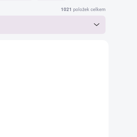
1021
položek celkem
O TÝDNE
SKLADEM DO TÝDNE
Molitanová matrace do
ou
postýlky Scarlett
20 x
barevná, 120 x 60 x 5,2