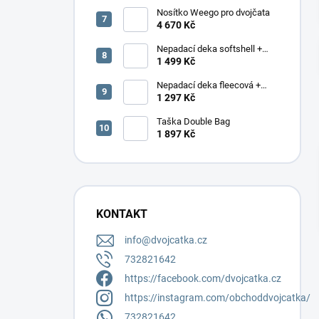
Nosítko Weego pro dvojčata
4 670 Kč
Nepadací deka softshell +
podložka
1 499 Kč
Nepadací deka fleecová +
podložka
1 297 Kč
Taška Double Bag
1 897 Kč
KONTAKT
info
@
dvojcatka.cz
732821642
https://facebook.com/dvojcatka.cz
https://instagram.com/obchoddvojcatka/
732821642