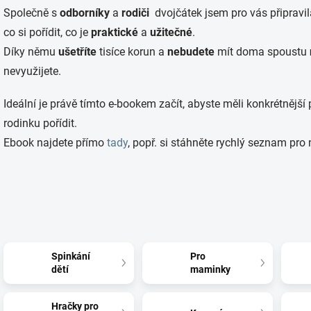
Společně s
odborníky
a
rodiči
dvojčátek jsem pro vás připravi
co si pořídit, co je
praktické
a
užitečné
.
Díky němu
ušetříte
tisíce korun a
nebudete
mít doma spoustu
nevyužijete.
Ideální je právě tímto e-bookem začít, abyste měli konkrétnější
rodinku pořídit.
Ebook najdete přímo
tady
, popř. si stáhněte rychlý seznam pr
Spinkání
Pro
dětí
maminky
Hračky pro