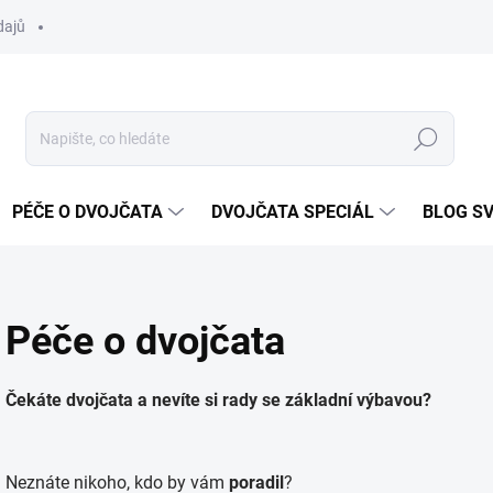
dajů
Hledat
PÉČE O DVOJČATA
DVOJČATA SPECIÁL
BLOG S
Péče o dvojčata
Čekáte dvojčata a nevíte si rady se základní výbavou?
Neznáte nikoho, kdo by vám
poradil
?