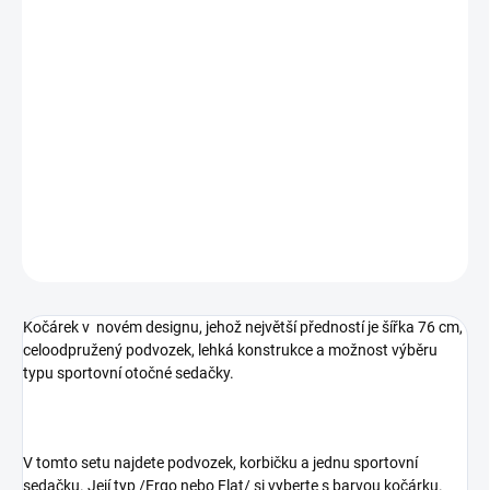
1. SPORTOVNÍ
SEDAČKA
2. SPORTOVNÍ
SEDAČKA
−
+
Přidat do košíku
DETAILNÍ INFORMACE
ZEPTAT SE
Kočárek v novém designu, jehož největší předností je šířka 76 cm,
celoodpružený podvozek, lehká konstrukce a možnost výběru
typu sportovní otočné sedačky.
V tomto setu najdete podvozek, korbičku a jednu sportovní
sedačku. Její typ /Ergo nebo Flat/ si vyberte s barvou kočárku.