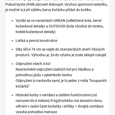
Pokud byste chtěli zároveň dokoupit i druhou sportovní sedačku,
je možné si ji při výběru barvy kočárku přidat do košíku.
Vyrábí se ve variantách URBAN (odlehčená kola, černé
koženkové detaily) a OUTDOOR (kola vhodná do terénu,
hnědé koženkové detaily)
Lehká a pevná konstrukce
Díky šířce 76 cm se vejde do standardních dveří i těsných
prostorů.
Výhodou je, že do výtahu je zcela sklopit rukojeť.
Odpružení všech 4 kol
Nastavitelné odpružení zadních kol pro hladkou a
pohodlnou jízdu v jakémkoliv terénu
Odpružení si nastavíte sami, je to jeden z mála "houpacích
kočárků"
Hluboké korby s ventilací a dalšími funkčnostmi (od
narození do 6 měsíců/9 kg)
Korbička má sluneční clonu
větrání v zadní části korbičky i stříšky = dvojitá ventilace
vysoká pohodlná matrace