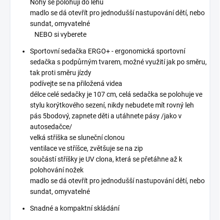
Nohy se polohují do lehu
madlo se dá otevřít pro jednodušší nastupování dětí, nebo
sundat, omyvatelné
NEBO si vyberete
Sportovní sedačka ERGO+ - ergonomická sportovní
sedačka s podpůrným tvarem, možné využití jak po směru,
tak proti směru jízdy
podívejte se na přiložená videa
délce celé sedačky je 107 cm, celá sedačka se polohuje ve
stylu korýtkového sezení, nikdy nebudete mít rovný leh
pás 5bodový, zapnete děti a utáhnete pásy /jako v
autosedačce/
velká stříška se sluneční clonou
ventilace ve stříšce, zvětšuje se na zip
součástí stříšky je UV clona, která se přetáhne až k
polohování nožek
madlo se dá otevřít pro jednodušší nastupování dětí, nebo
sundat, omyvatelné
Snadné a kompaktní skládání