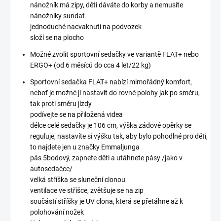
nánožník má zipy, děti dáváte do korby a nemusíte
nánožniky sundat
jednoduché nacvaknutí na podvozek
složí se na plocho
Možné zvolit sportovní sedačky ve variantě FLAT+ nebo
ERGO+ (od 6 měsíců do cca 4 let/22 kg)
Sportovní sedačka FLAT+ nabízí mimořádný komfort,
neboť je možné ji nastavit do rovné polohy jak po směru,
tak proti směru jízdy
podívejte se na přiložená videa
délce celé sedačky je 106 cm, výška zádové opěrky se
reguluje, nastavíte si výšku tak, aby bylo pohodlné pro děti,
to najdete jen u značky Emmaljunga
pás 5bodový, zapnete děti a utáhnete pásy /jako v
autosedačce/
velká stříška se sluneční clonou
ventilace ve stříšce, zvětšuje se na zip
součástí stříšky je UV clona, která se přetáhne až k
polohování nožek