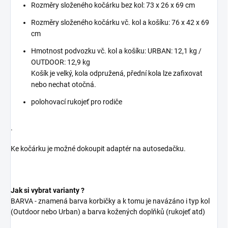
Rozměry složeného kočárku bez kol: 73 x 26 x 69 cm
Rozměry složeného kočárku vč. kol a košíku: 76 x 42 x 69
cm
Hmotnost podvozku vč. kol a košíku: URBAN: 12,1 kg /
OUTDOOR: 12,9 kg
Košík je velký, kola odpružená, přední kola lze zafixovat
nebo nechat otočná.
polohovací rukojeť pro rodiče
.
Ke kočárku je možné dokoupit adaptér na autosedačku.
Jak si vybrat varianty ?
BARVA - znamená barva korbičky a k tomu je navázáno i typ kol
(Outdoor nebo Urban) a barva kožených doplňků (rukojeť atd)