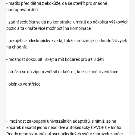
- madlo před dětmi z ekokůže, dá se otevřít pro snadné
nastupování dětí
- zadní sedačka se dá na konstrukci umístit do několika výškových
pozic a tak máte více možností na kombinace
- rukojeť se teleskopicky zvedá, takže umožňuje i jednodušší vyjetí
na chodník
- možnost dokoupit i skejt a mít kočárek pro až 3 děti
- stříška se dá zipem zvětšit o další díl, kde i je boční ventilace
- okénko ve stříšce
- možnost zakoupení univerzálních adaptérů, s nimiž lze na
kočárek nasadit jednu nebo dvě autosedačky CAVOE 0+ Isofix
Ready nebo vybrané autosedačky jiných světoznámých značek,