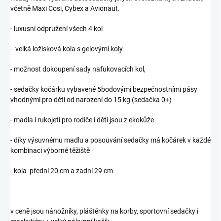
včetně Maxi Cosi, Cybex a Avionaut.
- luxusní odpružení všech 4 kol
- velká ložisková kola s gelovými koly
- možnost dokoupení sady nafukovacích kol,
- sedačky kočárku vybavené 5bodovými bezpečnostními pásy
vhodnými pro děti od narození do 15 kg (sedačka 0+)
- madla i rukojeti pro rodiče i děti jsou z ekokůže
- díky výsuvnému madlu a posouvání sedačky má kočárek v každé
kombinaci výborné těžiště
- kola přední 20 cm a zadní 29 cm
v ceně jsou nánožníky, pláštěnky na korby, sportovní sedačky i