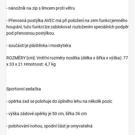
- nánožník na zip s límcem proti větru
- Přenosná postýlka AVEC má při položení na zem funkci jemného
houpání, t
uto funkci lze zablokovat rozložením speciálních podpěr
pod přenosnou postýlkou.
- součástí je pláštěnka i moskytiéra
ROZMĚRY [cm]: Vnitřní rozměry nosítka (délka x šířka x výška): 77
x 33 x 21 Hmotnost: 4,7 kg
Sportovní sedačka
- opěrka zad se polohuje do úplného lehu na několik pozic
- výška zádové opěrky je 50 cm, šířka 36 cm
- polohování nohou, spodní část je omyvatelná