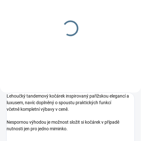
SKLADEM
2 TÝDNY
Avec adaptér na
Taška Avec Cavoe
autosedačku
1 299 Kč
699 Kč
Detail
Do košíku
Lehoučký tandemový kočárek inspirovaný pařížskou elegancí a
luxusem, navíc doplněný o spoustu praktických funkcí
včetně kompletní výbavy v ceně.
Nespornou výhodou je možnost složit si kočárek v případě
nutnosti jen pro jedno miminko.