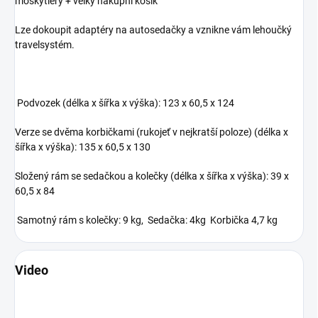
moskytiéry + velký nákupní košík
Lze dokoupit adaptéry na autosedačky a vznikne vám lehoučký
travelsystém.
Podvozek (délka x šířka x výška): 123 x 60,5 x 124
Verze se dvěma korbičkami (rukojeť v nejkratší poloze) (délka x
šířka x výška): 135 x 60,5 x 130
Složený rám se sedačkou a kolečky (délka x šířka x výška): 39 x
60,5 x 84
Samotný rám s kolečky: 9 kg, Sedačka: 4kg Korbička 4,7 kg
Video