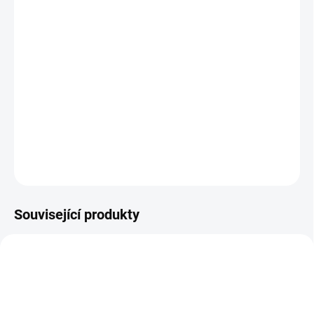
BARVA
−
+
Přidat do košíku
inspirováno nejnovějšími pařížskými módními trendy. Z tandemu
pro jedno dítě a naopak.
DETAILNÍ INFORMACE
ZEPTAT SE
Související produkty