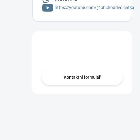
https://youtube.com/@obchoddvojcatka
Máte otázku?
Napište mi.
Kontaktní formulář