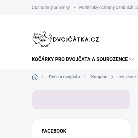
Přejít
Obchodní podmínky
Podmínky ochrany osobních ú
na
obsah
KOČÁRKY PRO DVOJČATA A SOUROZENCE
Domů
Péče o dvojčata
Koupání
hygienick
P
o
s
t
r
a
FACEBOOK
n