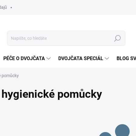
dajů
Hledat
PÉČE O DVOJČATA
DVOJČATA SPECIÁL
BLOG S
é pomůcky
hygienické pomůcky