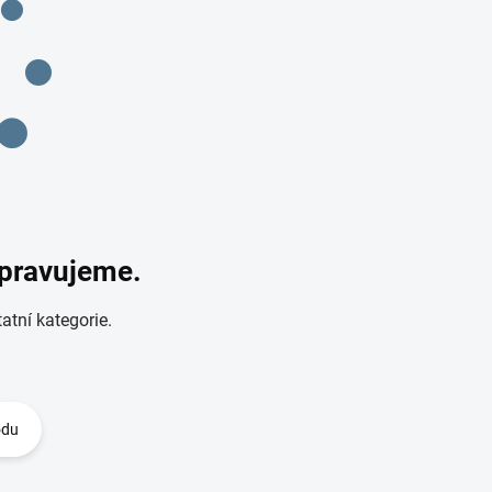
ipravujeme.
atní kategorie.
odu