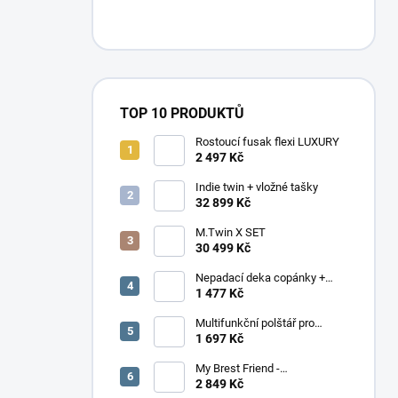
n
í
p
a
n
e
TOP 10 PRODUKTŮ
l
Rostoucí fusak flexi LUXURY
2 497 Kč
Indie twin + vložné tašky
32 899 Kč
M.Twin X SET
30 499 Kč
Nepadací deka copánky +
podložka
1 477 Kč
Multifunkční polštář pro
dvojčata Elefant
1 697 Kč
My Brest Friend -
MOMENTÁLNĚ NEDOSTUPNÉ
2 849 Kč