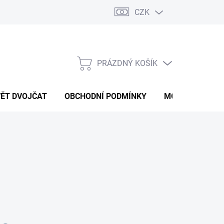
CZK
PRÁZDNÝ KOŠÍK
NÁKUPNÍ
KOŠÍK
VĚT DVOJČAT
OBCHODNÍ PODMÍNKY
MOJE OBJEDNÁ