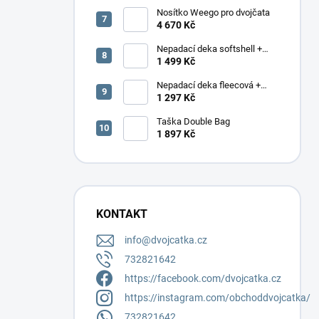
Nosítko Weego pro dvojčata
4 670 Kč
Nepadací deka softshell +
podložka
1 499 Kč
Nepadací deka fleecová +
podložka
1 297 Kč
Taška Double Bag
1 897 Kč
KONTAKT
info
@
dvojcatka.cz
732821642
https://facebook.com/dvojcatka.cz
https://instagram.com/obchoddvojcatka/
732821642