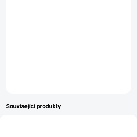
BARVA
BABYPLYŠ
−
+
Přidat do košíku
Rukávník XXL je prodloužená verze, aby se do rukávníků vešla i
ruční brzda. Ocení i tatínci. Vhodný na jakýkoliv kočárek.
DETAILNÍ INFORMACE
ZEPTAT SE
Související produkty
ŠIJEME V ČR 🧵✂