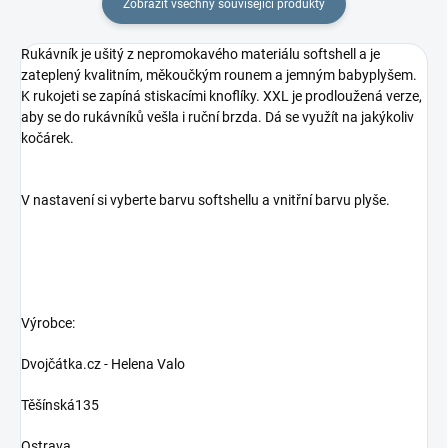
Zobrazit všechny související produkty
Rukávník je ušitý z nepromokavého materiálu softshell a je
zateplený kvalitním, měkoučkým rounem a jemným babyplyšem.
K rukojeti se zapíná stiskacími knoflíky. XXL je prodloužená verze,
aby se do rukávníků vešla i ruční brzda. Dá se využít na jakýkoliv
kočárek.
V nastavení si vyberte barvu softshellu a vnitřní barvu plyše.
Výrobce:
Dvojčátka.cz - Helena Valo
Těšínská135
Ostrava