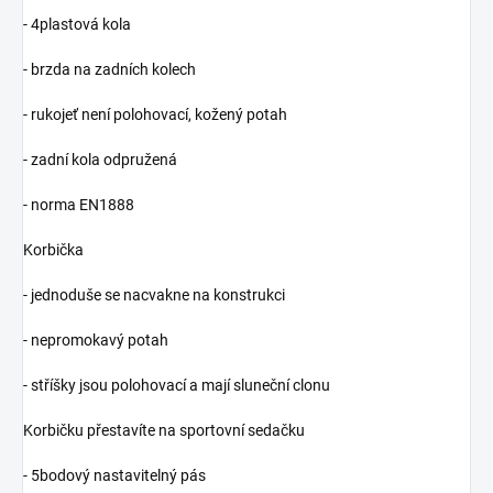
- 4plastová kola
- brzda na zadních kolech
- rukojeť není polohovací, kožený potah
- zadní kola odpružená
- norma EN1888
Korbička
- jednoduše se nacvakne na konstrukci
- nepromokavý potah
- stříšky jsou polohovací a mají sluneční clonu
Korbičku přestavíte na sportovní sedačku
- 5bodový nastavitelný pás