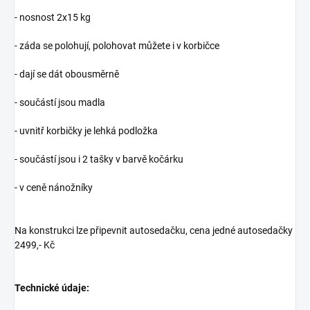
- nosnost 2x15 kg
- záda se polohují, polohovat můžete i v korbičce
- dají se dát obousměrně
- součástí jsou madla
- uvnitř korbičky je lehká podložka
- součástí jsou i 2 tašky v barvě kočárku
- v ceně nánožníky
Na konstrukci lze připevnit autosedačku, cena jedné autosedačky
2499,- Kč
Technické údaje: