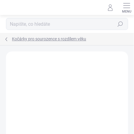
Přejít
na
obsah
Hledat
Kočárky pro sourozence s rozdílem věku
Neohodnoceno
Podrobnosti hodnocení