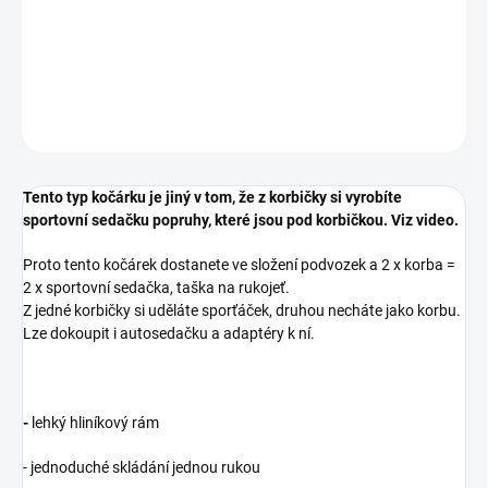
−
+
Přidat do košíku
DETAILNÍ INFORMACE
ZEPTAT SE
Tento typ kočárku je jiný v tom, že z korbičky si vyrobíte
sportovní sedačku popruhy, které jsou pod korbičkou. Viz video.
Proto tento kočárek dostanete ve složení podvozek a 2 x korba =
2 x sportovní sedačka, taška na rukojeť.
Z jedné korbičky si uděláte sporťáček, druhou necháte jako korbu.
Lze dokoupit i autosedačku a adaptéry k ní.
-
lehký hliníkový rám
- jednoduché skládání jednou rukou