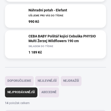
Náhradní potah - Elefant
UŠIJEME PRO VÁS DO TÝDNE
990 Kč
CEBA BABY Polštář kojicí Cebuška PHYSIO
Multi Žerzej Wildflowers 190 cm
SKLADEM DO TÝDNE
1 189 Kč
Ř
a
DOPORUČUJEME
NEJLEVNĚJŠÍ
NEJDRAŽŠÍ
z
e
NEJPRODÁVANĚJŠÍ
ABECEDNĚ
n
í
14
položek celkem
p