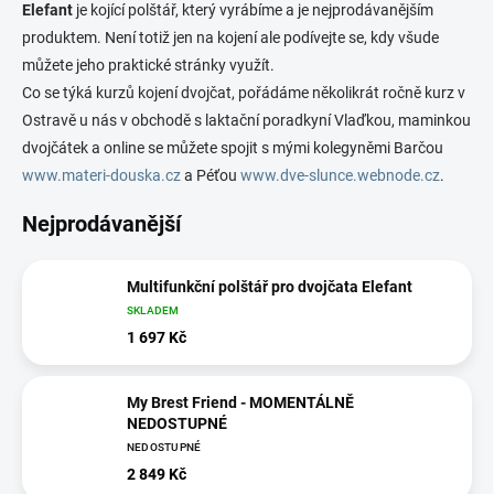
Elefant
je kojící polštář, který vyrábíme a je nejprodávanějším
produktem. Není totiž jen na kojení ale podívejte se, kdy všude
můžete jeho praktické stránky využít.
Co se týká kurzů kojení dvojčat, pořádáme několikrát ročně kurz v
Ostravě u nás v obchodě s laktační poradkyní Vlaďkou, maminkou
dvojčátek a online se můžete spojit s mými kolegyněmi Barčou
www.materi-douska.cz
a Péťou
www.dve-slunce.webnode.cz
.
Nejprodávanější
Multifunkční polštář pro dvojčata Elefant
SKLADEM
1 697 Kč
My Brest Friend - MOMENTÁLNĚ
NEDOSTUPNÉ
NEDOSTUPNÉ
2 849 Kč