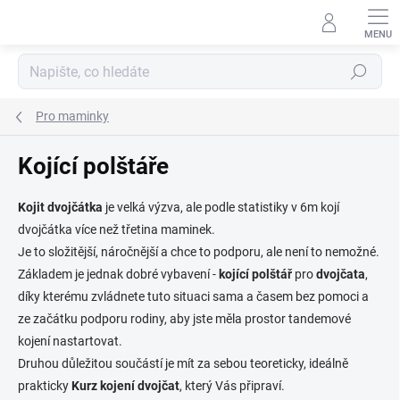
Přejít
na
obsah
Hledat
Pro maminky
Kojící polštáře
Kojit dvojčátka
je velká výzva, ale podle statistiky v 6m kojí
dvojčátka více než třetina maminek.
Je to složitější, náročnější a chce to podporu, ale není to nemožné.
Základem je jednak dobré vybavení -
kojící polštář
pro
dvojčata
,
díky kterému zvládnete tuto situaci sama a časem bez pomoci a
ze začátku podporu rodiny, aby jste měla prostor tandemové
kojení nastartovat.
Druhou důležitou součástí je mít za sebou teoreticky, ideálně
prakticky
Kurz
kojení
dvojčat
, který Vás připraví.