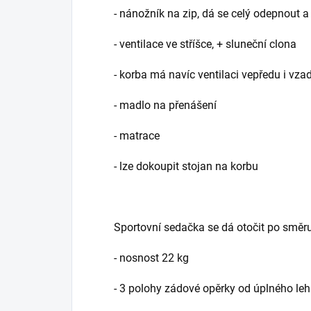
- nánožník na zip, dá se celý odepnout 
- ventilace ve stříšce, + sluneční clona
- korba má navíc ventilaci vepředu i vz
- madlo na přenášení
- matrace
- lze dokoupit stojan na korbu
Sportovní sedačka se dá otočit po směru 
- nosnost 22 kg
- 3 polohy zádové opěrky od úplného le