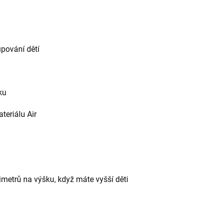
pování dětí
ku
teriálu Air
ntimetrů na výšku, když máte vyšší děti