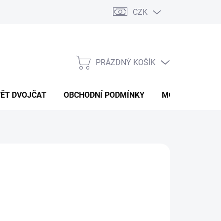
CZK
PRÁZDNÝ KOŠÍK
NÁKUPNÍ
KOŠÍK
VĚT DVOJČAT
OBCHODNÍ PODMÍNKY
MOJE OBJEDNÁ