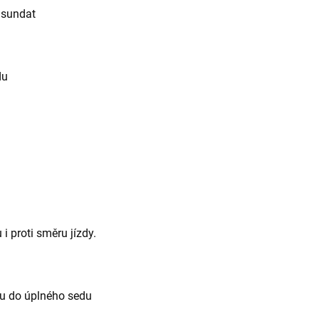
a sundat
adu
i proti směru jízdy.
hu do úplného sedu