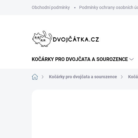
Přejít
Obchodní podmínky
Podmínky ochrany osobních ú
na
obsah
KOČÁRKY PRO DVOJČATA A SOUROZENCE
Domů
Kočárky pro dvojčata a sourozence
Kočá
5 hodnocení
Podrobnosti hodnoce