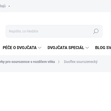
dajů
Hledat
PÉČE O DVOJČATA
DVOJČATA SPECIÁL
BLOG S
rky pro sourozence s rozdílem věku
Duoflex sourozenecký
ní
21 999 Kč
Měrná
ZVOLTE VARIANTU
cena: