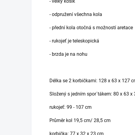
- velký košík
- odpružení všechna kola
- přední kola otočná s možností aretace
- rukojeť je teleskopická
- brzda je na nohu
Délka se 2 korbičkami: 128 x 63 x 127 
Složený s jedním spor´tákem: 80 x 63 x
rukojeť: 99 - 107 cm
Průměr kol 19,5 cm/ 28,5 cm
korbička: 77 x 32 x 23 cm