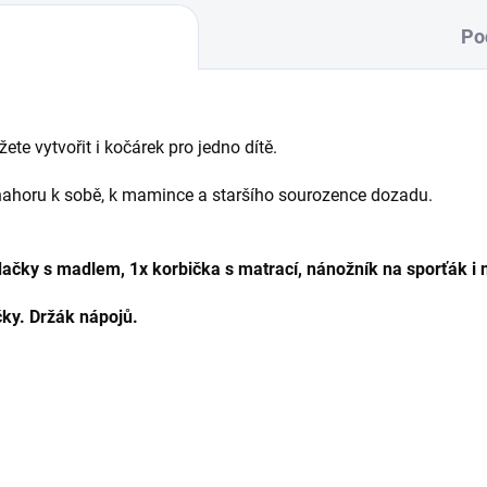
Po
te vytvořit i kočárek pro jedno dítě.
 nahoru k sobě, k mamince a staršího sourozence dozadu.
ačky s madlem, 1x korbička s matrací, nánožník na sporťák i 
čky. Držák nápojů.