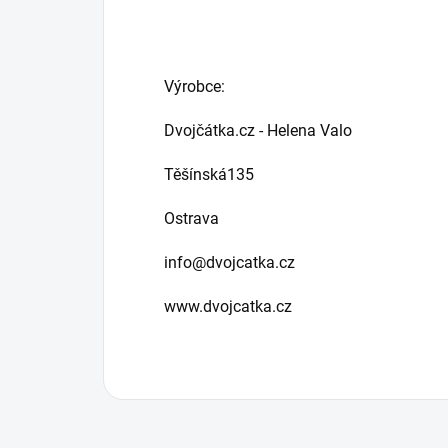
Výrobce:
Dvojčátka.cz - Helena Valo
Těšínská135
Ostrava
info@dvojcatka.cz
www.dvojcatka.cz