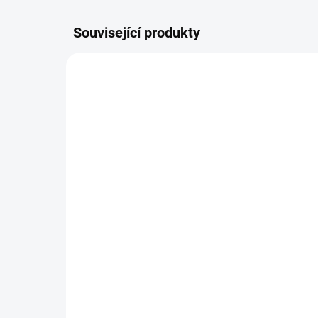
Související produkty
ŠIJEME
SKLADEM
Pláštěnka na TFK
Ros
twin/duo
LU
930 Kč
2 
Do košíku