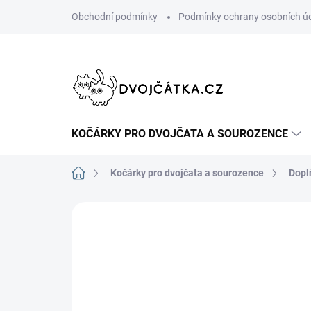
Přejít
Obchodní podmínky
Podmínky ochrany osobních ú
na
obsah
KOČÁRKY PRO DVOJČATA A SOUROZENCE
Domů
Kočárky pro dvojčata a sourozence
Dopl
Neohodnoceno
Podrobnosti hodn
ŠIJEME V ČR 🧵✂