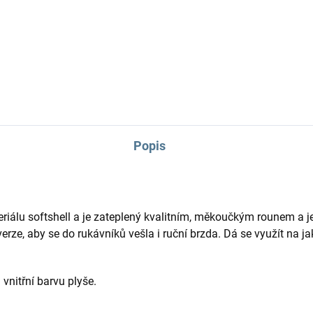
dvojčatových menších korbiče
k od korbičky do 4 let. Upraví
Výborně kopíruje korbičku a
řesně na malou velikost korby
neubírá...
ětší, jak bude...
Popis
riálu softshell a je zateplený kvalitním, měkoučkým rounem a 
erze, aby se do rukávníků vešla i ruční brzda. Dá se využít na ja
 vnitřní barvu plyše.