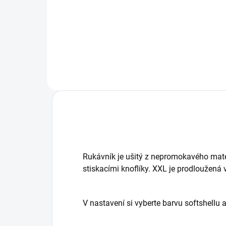
na sportovní kočárky TFK
Fusa
se p
a zv
Rukávník je ušitý z nepromokavého mate
stiskacími knoflíky. XXL je prodloužená v
V nastavení si vyberte barvu softshellu a