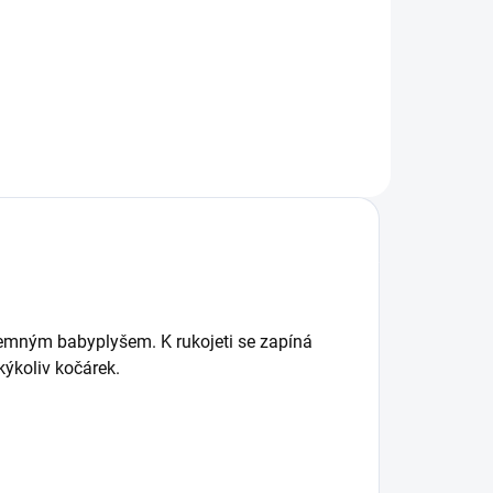
k.
dvojčatových sporťáků. Výborně
kopíruje menší sedačky, ale díky...
jemným babyplyšem. K rukojeti se zapíná
kýkoliv kočárek.