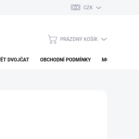
CZK
PRÁZDNÝ KOŠÍK
NÁKUPNÍ
KOŠÍK
VĚT DVOJČAT
OBCHODNÍ PODMÍNKY
MOJE OBJEDNÁ