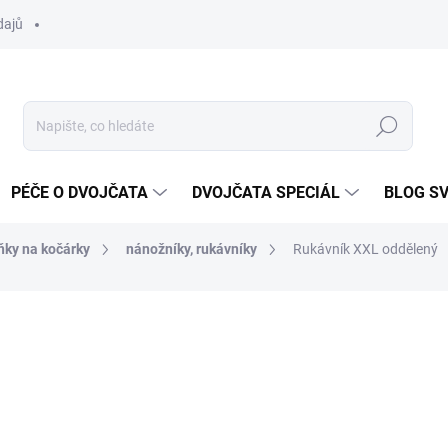
dajů
Hledat
PÉČE O DVOJČATA
DVOJČATA SPECIÁL
BLOG S
ňky na kočárky
nánožníky, rukávníky
Rukávník XXL oddělený
ocení
ZNAČKA:
DVOJČÁTKA.CZ
399 Kč
Měrná
ZVOLTE VARIANTU