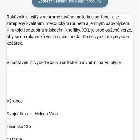
Zobrazit všechny související produkty
Rukávník je ušitý z nepromokavého materiálu softshell a je
zateplený kvalitním, měkoučkým rounem a jemným babyplyšem.
K rukojeti se zapíná stiskacími knoflíky. XXL je prodloužená verze,
aby se do rukávníků vešla i ruční brzda. Dá se využít na jakýkoliv
kočárek.
V nastavení si vyberte barvu softshellu a vnitřní barvu plyše.
Výrobce:
Dvojčátka.cz - Helena Valo
Těšínská135
Ostrava