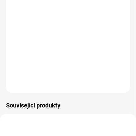
BARVA
BABYPLYŠ
−
+
Přidat do košíku
Rukávník XXL je prodloužená verze, aby se do rukávníků vešla i
ruční brzda. Ocení i tatínci. Vhodný na jakýkoliv kočárek.
DETAILNÍ INFORMACE
ZEPTAT SE
Související produkty
ŠIJEME V ČR 🧵✂