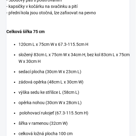
- 5bodový pás s polstrováním
- kapsičky v kočárku na svačinku a pití
- přední kola jsou otočná, lze zafixovat na pevno
Celková šířka 75 cm
120cm L x 75cm W x 67.3-115.5cm H
složený 83cm L x 75cm W x 34cm H, bez kol 83cm L x 75cm
W x 30cm H
sedací plocha (30cm W x 23cm L)
zádová opěrka (48cm L x 30cm W)
výška sedu ke stříšce L (58cm L)
opěrka nohou (30cm W x 28cm L)
polohovací rukojeť (67.3-115.5cm H)
šířka v ramenou (32cm W)
celková ložná plocha 100 cm