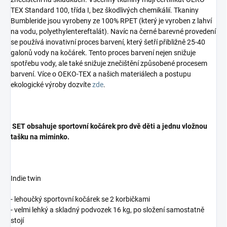
TEX Standard 100, třída I, bez škodlivých chemikálií. Tkaniny
Bumbleride jsou vyrobeny ze 100% RPET (který je vyroben z lahví
na vodu, polyethylentereftalát). Navíc na černé barevné provedení
se používá inovativní proces barvení, který šetří přibližně 25-40
galonů vody na kočárek. Tento proces barvení nejen snižuje
spotřebu vody, ale také snižuje znečištění způsobené procesem
barvení. Více o OEKO-TEX a našich materiálech a postupu
ekologické výroby dozvíte
zde
.
SET obsahuje sportovní kočárek pro dvě děti a jednu vložnou
tašku na miminko.
Indie twin
- lehoučký sportovní kočárek se 2 korbičkami
- velmi lehký a skladný podvozek 16 kg, po složení samostatně
stojí