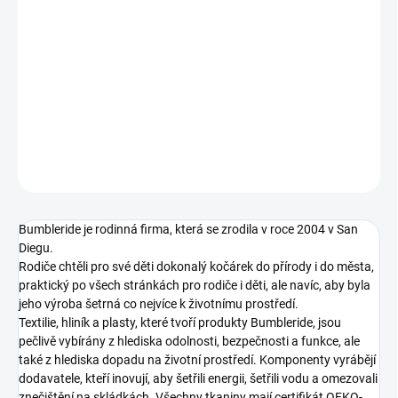
1. VLOŽNÁ TAŠKA
−
+
Přidat do košíku
DETAILNÍ INFORMACE
ZEPTAT SE
Bumbleride je rodinná firma, která se zrodila v roce 2004 v San
Diegu.
Rodiče chtěli pro své děti dokonalý kočárek do přírody i do města,
praktický po všech stránkách pro rodiče i děti, ale navíc, aby byla
jeho výroba šetrná co nejvíce k životnímu prostředí.
Textilie, hliník a plasty, které tvoří produkty Bumbleride, jsou
pečlivě vybírány z hlediska odolnosti, bezpečnosti a funkce, ale
také z hlediska dopadu na životní prostředí. Komponenty vyrábějí
dodavatele, kteří inovují, aby šetřili energii, šetřili vodu a omezovali
znečištění na skládkách. Všechny tkaniny mají certifikát OEKO-