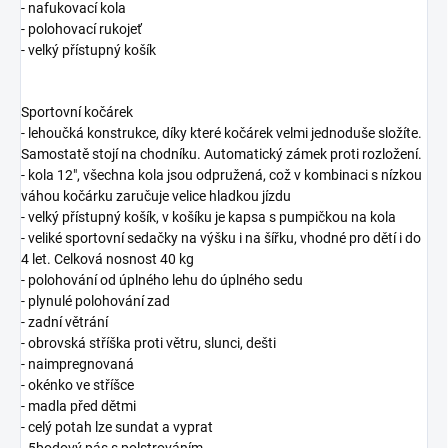
- nafukovací kola
- polohovací rukojeť
- velký přístupný košík
Sportovní kočárek
- lehoučká konstrukce, díky které kočárek velmi jednoduše složíte.
Samostatě stojí na chodníku. Automatický zámek proti rozložení.
- kola 12", všechna kola jsou odpružená, což v kombinaci s nízkou
váhou kočárku zaručuje velice hladkou jízdu
- velký přístupný košík, v košíku je kapsa s pumpičkou na kola
- veliké sportovní sedačky na výšku i na šířku, vhodné pro dětí i do
4 let. Celková nosnost 40 kg
- polohování od úplného lehu do úplného sedu
- plynulé polohování zad
- zadní větrání
- obrovská stříška proti větru, slunci, dešti
- naimpregnovaná
- okénko ve stříšce
- madla před dětmi
- celý potah lze sundat a vyprat