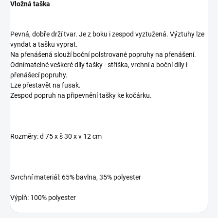
Vložná taška
Pevná, dobře drží tvar. Je z boku i zespod vyztužená. Výztuhy lze
vyndat a tašku vyprat.
Na přenášená slouží boční polstrované popruhy na přenášení.
Odnímatelné veškeré díly tašky - stříška, vrchní a boční díly i
přenášecí popruhy.
Lze přestavět na fusak.
Zespod popruh na připevnění tašky ke kočárku.
Rozměry: d 75 x š 30 x v 12 cm
Svrchní materiál: 65% bavlna, 35% polyester
Výplň: 100% polyester