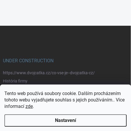
Z
á
p
a
t
í
UNDER CONSTRUCTION
https://www.dvojcatka.cz/co-vse-je--dvojcatka-cz/
História firmy
Prečo nakupovať u nás
Tento web používá soubory cookie. Dalším procházením
Značky
tohoto webu vyjadřujete souhlas s jejich používáním.. Více
informací
zde
.
https://www.dvojcatka.cz/kontakty/>
Nastavení