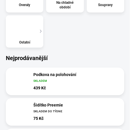
Na chladné
Overaly
Soupravy
období
Ostatní
Nejprodávanější
Podkova na polohování
SKLADEM
439 Kč
Šidítko Preemie
SKLADEM DO TÝDNE
75 Kč