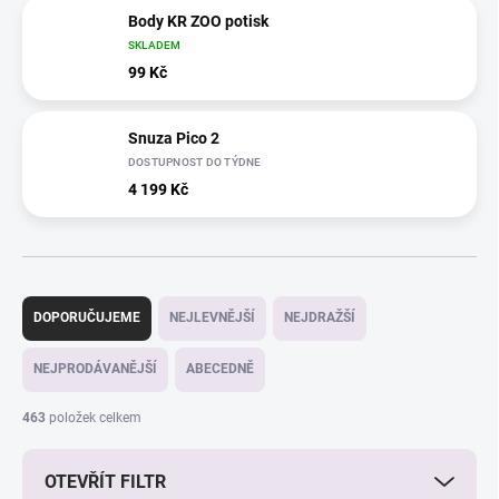
Body KR ZOO potisk
SKLADEM
99 Kč
Snuza Pico 2
DOSTUPNOST DO TÝDNE
4 199 Kč
Ř
a
DOPORUČUJEME
NEJLEVNĚJŠÍ
NEJDRAŽŠÍ
z
e
NEJPRODÁVANĚJŠÍ
ABECEDNĚ
n
í
463
položek celkem
p
r
OTEVŘÍT FILTR
o