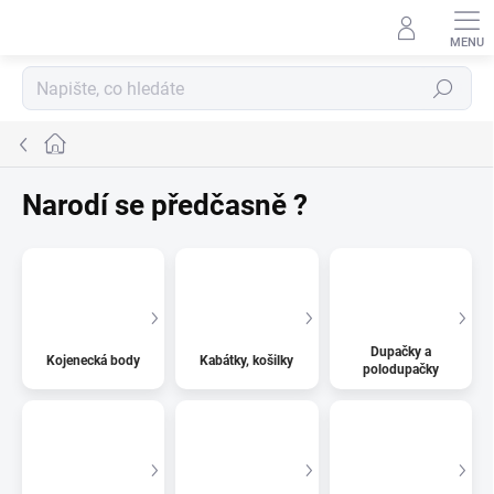
Přejít
na
obsah
Hledat
Domů
Narodí se předčasně ?
Dupačky a
Kojenecká body
Kabátky, košilky
polodupačky