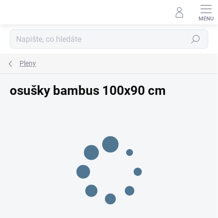
Přejít
na
obsah
Hledat
Pleny
osušky bambus 100x90 cm