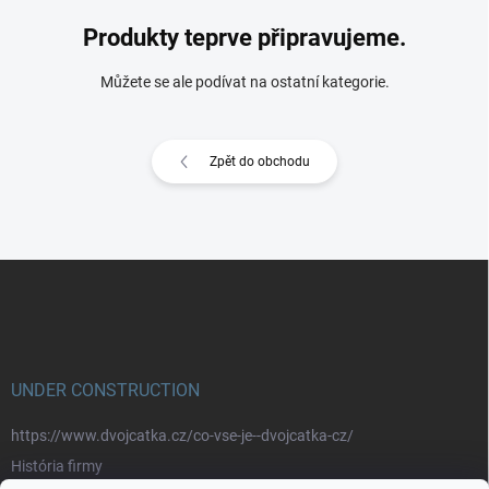
Produkty teprve připravujeme.
Můžete se ale podívat na ostatní kategorie.
Zpět do obchodu
Z
á
p
a
t
í
UNDER CONSTRUCTION
https://www.dvojcatka.cz/co-vse-je--dvojcatka-cz/
História firmy