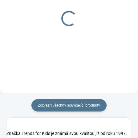
Nepadací deka fleecová
Rukávník XXL oddělený
+ podložka
399 Kč
1 297 Kč
Detail
Detail
Rukávník XXL je prodloužená
verze, aby se do rukávníků vešla i
Podložka do kočárku včetně
ruční brzda. Ocení i tatínci....
nepadací deky, jeden z TOP
produktů.
Zobrazit všechny související produkty
Značka Trends for Kids je známá svou kvalitou již od roku 1997.