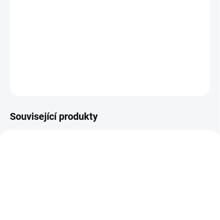
−
+
Přidat do košíku
DETAILNÍ INFORMACE
ZEPTAT SE
Související produkty
ŠIJEME V ČR 🧵✂
ŠIJEME V ČR 🧵✂
DOBA UŠITÍ 10-14 DNŮ
UŠIJEME PRO VÁS DO TÝDNE