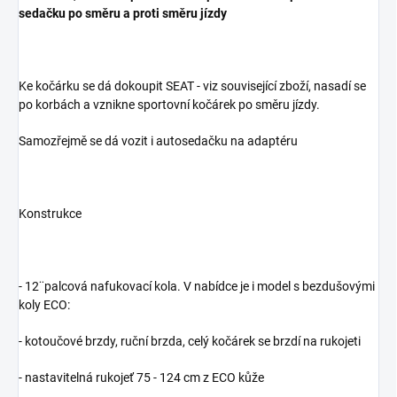
sedačku po směru a proti směru jízdy
Ke kočárku se dá dokoupit SEAT - viz související zboží, nasadí se
po korbách a vznikne sportovní kočárek po směru jízdy.
Samozřejmě se dá vozit i autosedačku na adaptéru
Konstrukce
- 12¨palcová nafukovací kola. V nabídce je i model s bezdušovými
koly ECO:
- kotoučové brzdy, ruční brzda, celý kočárek se brzdí na rukojeti
- nastavitelná rukojeť 75 - 124 cm z ECO kůže