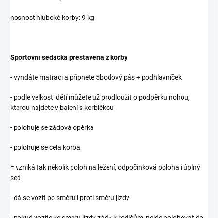
nosnost hluboké korby: 9 kg
Sportovní sedačka přestavěná z korby
- vyndáte matraci a připnete 5bodový pás + podhlavníček
- podle velkosti dětí můžete už prodloužit o podpěrku nohou,
kterou najdete v balení s korbičkou
- polohuje se zádová opěrka
- polohuje se celá korba
= vzniká tak několik poloh na ležení, odpočinková poloha i úplný
sed
- dá se vozit po směru i proti směru jízdy
- pokud vozíte ve směru jízdy zády k rodičům, nejde polohovat do