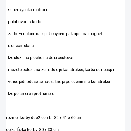
- super vysoká matrace
- polohování v korbě
- zadní ventilace na zip. Uchycení pak opět na magnet.
- sluneční clona
- lze složit na plocho na delší cestování
- můžete položit na zem, dole je konstrukce, korba se neušpiní
- velice jednoduše se nacvakne je položením na konstrukci
- lze po směru i proti směru
rozměr korby duo2 combi: 82 x 41 x 60 cm
délka lůžka korby: 80 x 33 cm