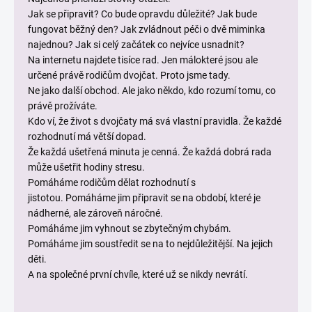
Jak se připravit? Co bude opravdu důležité? Jak bude
fungovat běžný den? Jak zvládnout péči o dvě miminka
najednou? Jak si celý začátek co nejvíce usnadnit?
Na internetu najdete tisíce rad. Jen málokteré jsou ale
určené právě rodičům dvojčat. Proto jsme tady.
Ne jako další obchod. Ale jako někdo, kdo rozumí tomu, co
právě prožíváte.
Kdo ví, že život s dvojčaty má svá vlastní pravidla. Že každé
rozhodnutí má větší dopad.
Že každá ušetřená minuta je cenná. Že každá dobrá rada
může ušetřit hodiny stresu.
Pomáháme rodičům dělat rozhodnutí s
jistotou. Pomáháme jim připravit se na období, které je
nádherné, ale zároveň náročné.
Pomáháme jim vyhnout se zbytečným chybám.
Pomáháme jim soustředit se na to nejdůležitější. Na jejich
děti.
A na společné první chvíle, které už se nikdy nevrátí.