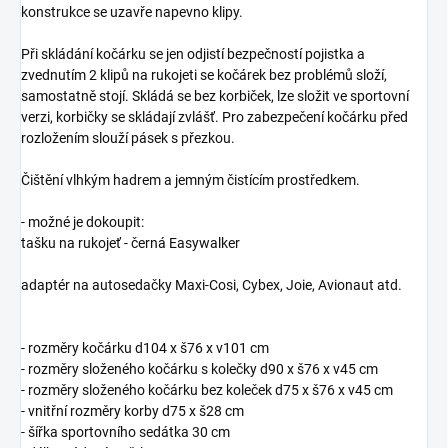
konstrukce se uzavře napevno klipy.
Při skládání kočárku se jen odjistí bezpečností pojistka a
zvednutím 2 klipů na rukojeti se kočárek bez problémů složí,
samostatně stojí. Skládá se bez korbiček, lze složit ve sportovní
verzi, korbičky se skládají zvlášť. Pro zabezpečení kočárku před
rozložením slouží pásek s přezkou.
Čištění vlhkým hadrem a jemným čistícím prostředkem.
- možné je dokoupit:
tašku na rukojeť - černá Easywalker
adaptér na autosedačky Maxi-Cosi, Cybex, Joie, Avionaut atd.
- rozměry kočárku d104 x š76 x v101 cm
- rozměry složeného kočárku s kolečky d90 x š76 x v45 cm
- rozměry složeného kočárku bez koleček d75 x š76 x v45 cm
- vnitřní rozměry korby d75 x š28 cm
- šířka sportovního sedátka 30 cm