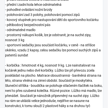
- přední i zadní kola lehce odnímatelná
- pohodlné ovládání nožní brzdy
- polohování zad 3 polohy, polohování pomocí zipů
- kovový stupínek pro nastupování dětí do sportovního kočárku
- pětibodový bezpečnostní pás
- odnímatelné madlo
- prostorný nákupní košík, lze je odstranit, je na suché zipy,
nosnost 3 kg
- sportovní sedačky jsou součástí kočárku, v ceně - na stříšce
okénko, vzadu 2 kapsy, celou sedačku lze pomocí suchých zipů a
patentů sundat
- korbička : hmotnost 4 kg, nosnost 9 kg. Lze nainstalovat na
kočárek jednu nebo dvě korbičky. Lůžko lze při převozu zcela
poskládat na plocho. Matrace oboustranná - bavlněná strana na
léto, strana vlněná na zimní období. Součástí je moskytiéra.
Sluneční stříška - boudička se polohuje stlačením tlačítek na boku,
není to přes ozubená kolečka. Různé pozice. Lůžko má madlo, lze
přenášet. Součástí je nánožník připevněný na suché zipy. Lůžko
na rám se ukládá velice jednoduše, nejdříve se nasune na
konstrukci, k tomu slouží 2 plastové háky a na druhou tyč