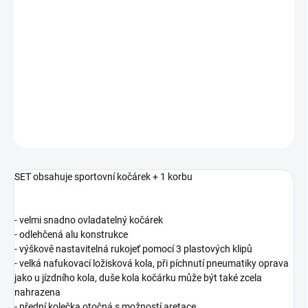
−
+
Přidat do košíku
Sestava obsahuje sportovní kočárek pro obě děti + 1 korbu
DETAILNÍ INFORMACE
ZEPTAT SE
SET obsahuje sportovní kočárek + 1 korbu
- velmi snadno ovladatelný kočárek
- odlehčená alu konstrukce
- výškově nastavitelná rukojeť pomocí 3 plastových klipů
- velká nafukovací ložisková kola, při píchnutí pneumatiky oprava
jako u jízdního kola, duše kola kočárku může být také zcela
nahrazena
- přední kolečka otočná s možností aretace