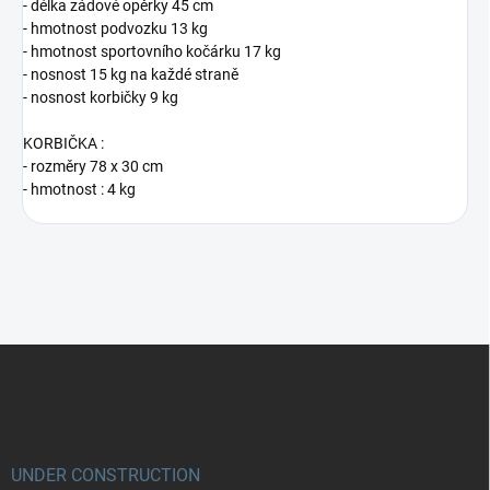
- délka zádové opěrky 45 cm
- hmotnost podvozku 13 kg
- hmotnost sportovního kočárku 17 kg
- nosnost 15 kg na každé straně
- nosnost korbičky 9 kg
KORBIČKA :
- rozměry 78 x 30 cm
- hmotnost : 4 kg
Z
á
p
a
t
í
UNDER CONSTRUCTION