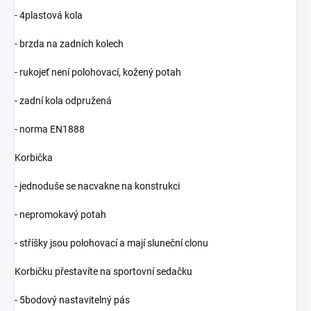
- 4plastová kola
- brzda na zadních kolech
- rukojeť není polohovací, kožený potah
- zadní kola odpružená
- norma EN1888
Korbička
- jednoduše se nacvakne na konstrukci
- nepromokavý potah
- stříšky jsou polohovací a mají sluneční clonu
Korbičku přestavíte na sportovní sedačku
- 5bodový nastavitelný pás