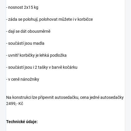
- nosnost 2x15 kg
- záda se polohují, polohovat můžete i v korbičce
- dají se dát obousměrně
- součástí jsou madla
- uvnitř korbičky je lehká podložka
- součástí jsou i 2 tašky v barvě kočárku
- v ceně nánožníky
Na konstrukci lze připevnit autosedačku, cena jedné autosedačky
2499,- Kč
Technické údaje: