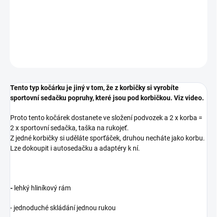
−
+
Přidat do košíku
DETAILNÍ INFORMACE
ZEPTAT SE
Tento typ kočárku je jiný v tom, že z korbičky si vyrobíte
sportovní sedačku popruhy, které jsou pod korbičkou. Viz video.
Proto tento kočárek dostanete ve složení podvozek a 2 x korba =
2 x sportovní sedačka, taška na rukojeť.
Z jedné korbičky si uděláte sporťáček, druhou necháte jako korbu.
Lze dokoupit i autosedačku a adaptéry k ní.
-
lehký hliníkový rám
- jednoduché skládání jednou rukou