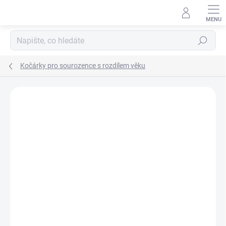
Přejít
na
obsah
Hledat
Kočárky pro sourozence s rozdílem věku
Neohodnoceno
Podrobnosti hodnocení