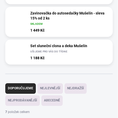
Zavinovačka do autosedačky Mušelín - sleva
15% od 2 ks
SKLADEM
1 449 Kč
Set sluneční clona a deka Mušelín
UŠIJEME PRO VÁS DO TÝDNE
1 188 Kč
Ř
a
DOPORUČUJEME
NEJLEVNĚJŠÍ
NEJDRAŽŠÍ
z
e
NEJPRODÁVANĚJŠÍ
ABECEDNĚ
n
í
7
položek celkem
p