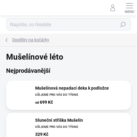
Přejít
na
obsah
Hledat
Doplňky na kočárky
Mušelínové léto
Nejprodávanější
Mušelínová nepadací deka k podložce
UŠIJEME PRO VÁS DO TÝDNE
699 Kč
od
Sluneční stříška Mušelín
UŠIJEME PRO VÁS DO TÝDNE
329 Kč