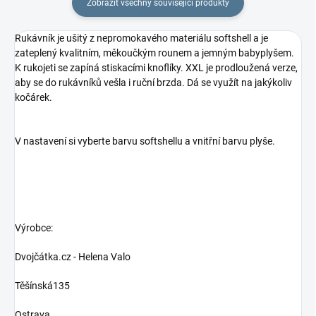
Zobrazit všechny související produkty
Rukávník je ušitý z nepromokavého materiálu softshell a je
zateplený kvalitním, měkoučkým rounem a jemným babyplyšem.
K rukojeti se zapíná stiskacími knoflíky. XXL je prodloužená verze,
aby se do rukávníků vešla i ruční brzda. Dá se využít na jakýkoliv
kočárek.
V nastavení si vyberte barvu softshellu a vnitřní barvu plyše.
Výrobce:
Dvojčátka.cz - Helena Valo
Těšínská135
Ostrava