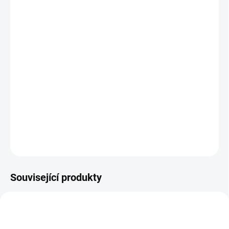
BARVA
BABYPLYŠ
−
+
Přidat do košíku
Rukávník XXL je prodloužená verze, aby se do rukávníků vešla i
ruční brzda. Ocení i tatínci. Vhodný na jakýkoliv kočárek.
DETAILNÍ INFORMACE
ZEPTAT SE
Související produkty
ŠIJEME V ČR 🧵✂