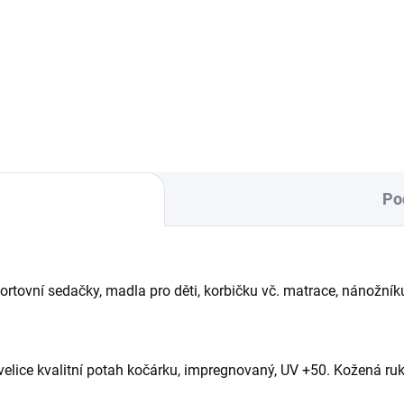
Fusak od korbičky do 4 let. Up
se přesně na malou velikost k
a zvětší, jak bude...
Po
ortovní sedačky, madla pro děti, korbičku vč. matrace, nánožník
velice kvalitní potah kočárku, impregnovaný, UV +50. Kožená ru