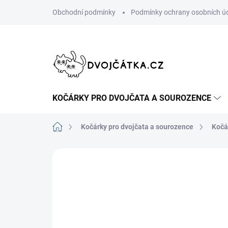
Přejít
Obchodní podmínky
Podmínky ochrany osobních ú
na
obsah
KOČÁRKY PRO DVOJČATA A SOUROZENCE
Domů
Kočárky pro dvojčata a sourozence
Kočá
3 hodnocení
Podrobnosti hodnoce
VLASTNÍ POPIS, FOTKY,
DOPORUČUJI👍🏻
RECENZE