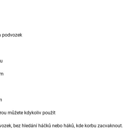
a podvozek
ru
em
m
terou můžete kdykoliv použít
vozek, bez hledání háčků nebo háků, kde korbu zacvaknout.