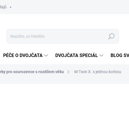
dajů
Hledat
PÉČE O DVOJČATA
DVOJČATA SPECIÁL
BLOG S
rky pro sourozence s rozdílem věku
M Twin X. s jednou korbou
ní
ZNAČKA:
SWISS
24 999 Kč
Měrná