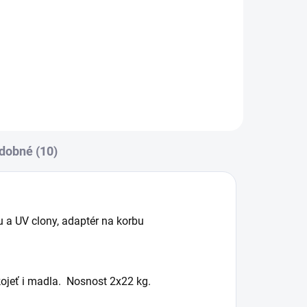
Jedinečné fusaky šité přímo do
dvojčatových menších korbiček.
raví
Výborně kopíruje korbičku a
orby
neubírá...
dobné (10)
u a UV clony, adaptér na korbu
kojeť i madla. Nosnost 2x22 kg.