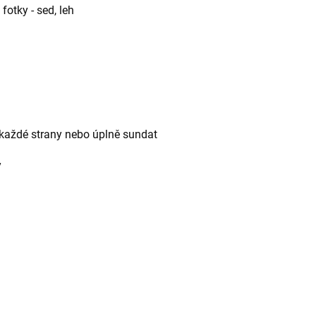
fotky - sed, leh
 z každé strany nebo úplně sundat
y