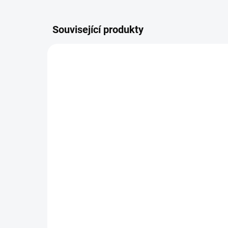
Související produkty
NA OBJEDNÁVKU
Batoh Sporty
MA
2 299 Kč
2 
Detail