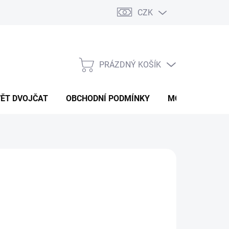
CZK
PRÁZDNÝ KOŠÍK
NÁKUPNÍ
KOŠÍK
VĚT DVOJČAT
OBCHODNÍ PODMÍNKY
MOJE OBJEDNÁ