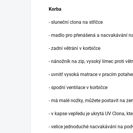
Korba
- sluneční clona na stříčce
- madlo pro přenášená a nacvakávání n
- zadní větrání v korbičce
- nánožník na zip, vysoký límec proti vět
- uvnitř vysoká matrace v pracím potah
- spodní ventilace v korbičce
- má malé nožky, můžete postavit na ze
- v kapse vepředu je ukrytá UV Clona, k
- velice jednoduché nacvakávání na pod