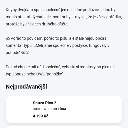
Kdyby dvojčata spala společně jen na jedné podložce, jedno by
mohlo přestat dýchat, ale monitor by si myslel, že je vše v pořádku,
protože by cítil dech druhého dítěte.
✍️Pořád to povídám, pořád to píšu, ale stále najdu občas
komentář typu : „Měli jsme společně v postýlce, fungovaly v
pohodě“ 🫣😮
Pokud chcete mít děti společně, vyberte si monitory na plenku
typu Snuza nebo OWL "ponožky"
Nejprodávanější
Snuza Pico 2
DOSTUPNOST DO TÝDNE
4 199 Kč