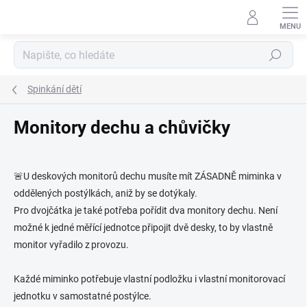
Přejít
na
obsah
Hledat
Spinkání dětí
Monitory dechu a chůvičky
🚨U deskových monitorů dechu musíte mít ZÁSADNĚ miminka v
oddělených postýlkách, aniž by se dotýkaly.
Pro dvojčátka je také potřeba pořídit dva monitory dechu. Není
možné k jedné měřící jednotce připojit dvě desky, to by vlastně
monitor vyřadilo z provozu.
Každé miminko potřebuje vlastní podložku i vlastní monitorovací
jednotku v samostatné postýlce.