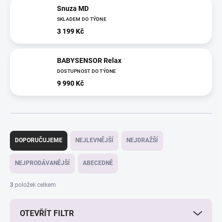
Snuza MD
SKLADEM DO TÝDNE
3 199 Kč
BABYSENSOR Relax
DOSTUPNOST DO TÝDNE
9 990 Kč
Ř
a
DOPORUČUJEME
NEJLEVNĚJŠÍ
NEJDRAŽŠÍ
z
e
NEJPRODÁVANĚJŠÍ
ABECEDNĚ
n
í
3
položek celkem
p
r
OTEVŘÍT FILTR
o