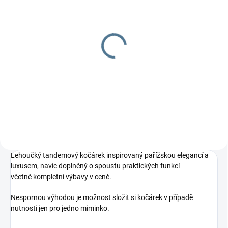
SKLADEM
2 TÝDNY
Avec adaptér na
Taška Avec Cavoe
autosedačku
1 299 Kč
699 Kč
Detail
Do košíku
Lehoučký tandemový kočárek inspirovaný pařížskou elegancí a
luxusem, navíc doplněný o spoustu praktických funkcí
včetně kompletní výbavy v ceně.
Nespornou výhodou je možnost složit si kočárek v případě
nutnosti jen pro jedno miminko.