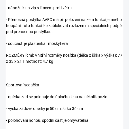
- nánožník na zip s límcem proti větru
- Přenosná postýlka AVEC má při položení na zem funkci jemného
houpání, t
uto funkci lze zablokovat rozložením speciálních podpěr
pod přenosnou postýlkou.
- součástí je pláštěnka i moskytiéra
ROZMĚRY [cm]: Vnitřní rozměry nosítka (délka x šířka x výška): 77
x 33 x 21 Hmotnost: 4,7 kg
Sportovní sedačka
- opěrka zad se polohuje do úplného lehu na několik pozic
- výška zádové opěrky je 50 cm, šířka 36 cm
- polohování nohou, spodní část je omyvatelná