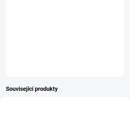
BARVA
−
+
Přidat do košíku
inspirováno nejnovějšími pařížskými módními trendy. Z tandemu
pro jedno dítě a naopak.
DETAILNÍ INFORMACE
ZEPTAT SE
Související produkty