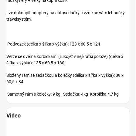
moskytiéry + velký nákupní košík
Lze dokoupit adaptéry na autosedačky a vznikne vám lehoučký
travelsystém.
Podvozek (délka x šířka x výška): 123 x 60,5 x 124
Verze se dvěma korbičkami (rukojeť v nejkratší poloze) (délka x
šířka x výška): 135 x 60,5 x 130
Složený rám se sedačkou a kolečky (délka x šířka x výška): 39 x
60,5 x 84
Samotný rám s kolečky: 9 kg, Sedačka: 4kg Korbička 4,7 kg
Video