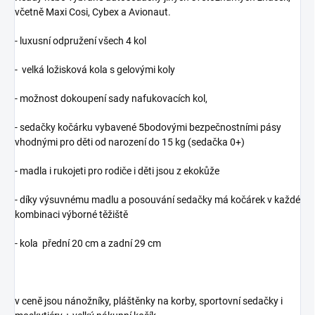
včetně Maxi Cosi, Cybex a Avionaut.
- luxusní odpružení všech 4 kol
- velká ložisková kola s gelovými koly
- možnost dokoupení sady nafukovacích kol,
- sedačky kočárku vybavené 5bodovými bezpečnostními pásy
vhodnými pro děti od narození do 15 kg (sedačka 0+)
- madla i rukojeti pro rodiče i děti jsou z ekokůže
- díky výsuvnému madlu a posouvání sedačky má kočárek v každé
kombinaci výborné těžiště
- kola přední 20 cm a zadní 29 cm
v ceně jsou nánožníky, pláštěnky na korby, sportovní sedačky i