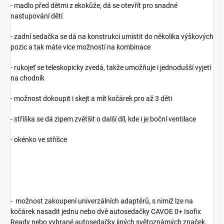
- madlo před dětmi z ekokůže, dá se otevřít pro snadné
nastupování dětí
- zadní sedačka se dá na konstrukci umístit do několika výškových
pozic a tak máte více možností na kombinace
- rukojeť se teleskopicky zvedá, takže umožňuje i jednodušší vyjetí
na chodník
- možnost dokoupit i skejt a mít kočárek pro až 3 děti
- stříška se dá zipem zvětšit o další díl, kde i je boční ventilace
- okénko ve stříšce
- možnost zakoupení univerzálních adaptérů, s nimiž lze na
kočárek nasadit jednu nebo dvě autosedačky CAVOE 0+ Isofix
Ready nebo vybrané autosedačky jiných světoznámých značek,