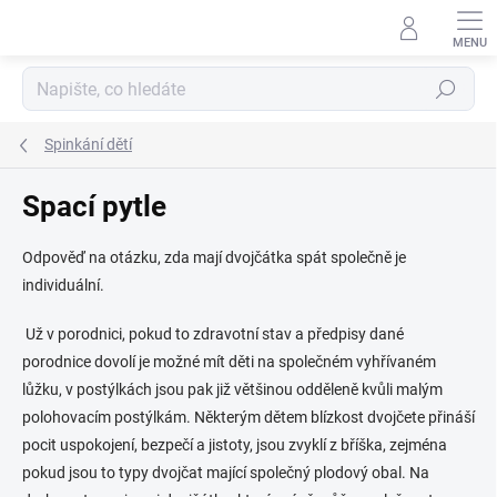
Přejít
na
obsah
Hledat
Spinkání dětí
Spací pytle
Odpověď na otázku, zda mají dvojčátka spát společně je
individuální.
Už v porodnici, pokud to zdravotní stav a předpisy dané
porodnice dovolí je možné mít děti na společném vyhřívaném
lůžku, v postýlkách jsou pak již většinou odděleně kvůli malým
polohovacím postýlkám. Některým dětem blízkost dvojčete přináší
pocit uspokojení, bezpečí a jistoty, jsou zvyklí z bříška, zejména
pokud jsou to typy dvojčat mající společný plodový obal. Na