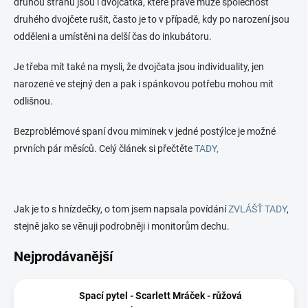
druhou stranu jsou i dvojčátka, které právě může společnost
druhého dvojčete rušit, často je to v případě, kdy po narození jsou
odděleni a umístěni na delší čas do inkubátoru.
Je třeba mít také na mysli, že dvojčata jsou individuality, jen
narozené ve stejný den a pak i spánkovou potřebu mohou mít
odlišnou.
Bezproblémové spaní dvou miminek v jedné postýlce je možné
prvních pár měsíců. Celý článek si přečtěte
TADY,
Jak je to s hnízdečky, o tom jsem napsala povídání
ZVLÁŠŤ TADY
,
stejně jako se věnuji podrobněji i monitorům dechu.
Nejprodávanější
Spací pytel - Scarlett Mráček - růžová