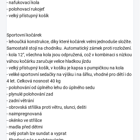
- nafukovací kola
- polohovací rukojeť
- velký přístupný košík
Sportovní kočárek
- lehoučká konstrukce, díky které kočárek velmi jednoduše složíte.
Samostatě stojí na chodníku. Automatický zámek proti rozložení.
- kola 12", všechna kola jsou odpružená, což v kombinaci s nízkou
váhou kočárku zaručuje velice hladkou jízdu
- velký přístupný košík, v košíku je kapsa s pumpičkou na kola
- veliké sportovní sedačky na výšku i na šířku, vhodné pro dětí i do
4 let. Celková nosnost 40 kg
- polohování od úplného lehu do úplného sedu
- plynulé polohování zad
- zadní větrání
- obrovská stříška proti větru, slunci, dešti
- naimpregnovaná
- okénko ve stříšce
- madla před dětmi
- celý potah lze sundat a vyprat