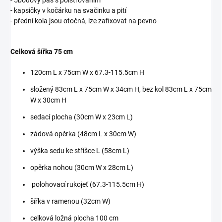
- 5bodový pás s polstrováním
- kapsičky v kočárku na svačinku a pití
- přední kola jsou otočná, lze zafixovat na pevno
Celková šířka 75 cm
120cm L x 75cm W x 67.3-115.5cm H
složený 83cm L x 75cm W x 34cm H, bez kol 83cm L x 75cm
W x 30cm H
sedací plocha (30cm W x 23cm L)
zádová opěrka (48cm L x 30cm W)
výška sedu ke stříšce L (58cm L)
opěrka nohou (30cm W x 28cm L)
polohovací rukojeť (67.3-115.5cm H)
šířka v ramenou (32cm W)
celková ložná plocha 100 cm