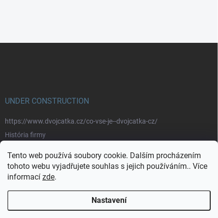
Z
á
p
a
t
í
UNDER CONSTRUCTION
https://www.dvojcatka.cz/co-vse-je--dvojcatka-cz/
História firmy
Prečo nakupovať u nás
Tento web používá soubory cookie. Dalším procházením
Značky
tohoto webu vyjadřujete souhlas s jejich používáním.. Více
informací
zde
.
https://www.dvojcatka.cz/kontakty/>
Nastavení