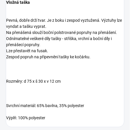
Vložná taška
Pevná, dobře drží tvar. Je z boku i zespod vyztužená. Výztuhy lze
vyndat a tašku vyprat.
Na přenášená slouží boční polstrované popruhy na přenášení.
Odnímatelné veškeré díly tašky - stříška, vrchní a boční díly i
přenášecí popruhy.
Lze přestavět na fusak.
Zespod popruh na připevnění tašky ke kočárku.
Rozměry: d 75 x š 30 x v 12 cm
Svrchní materiál: 65% bavlna, 35% polyester
Výplň: 100% polyester