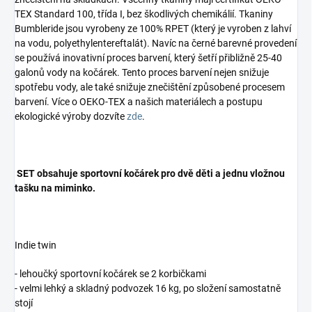
TEX Standard 100, třída I, bez škodlivých chemikálií. Tkaniny
Bumbleride jsou vyrobeny ze 100% RPET (který je vyroben z lahví
na vodu, polyethylentereftalát). Navíc na černé barevné provedení
se používá inovativní proces barvení, který šetří přibližně 25-40
galonů vody na kočárek. Tento proces barvení nejen snižuje
spotřebu vody, ale také snižuje znečištění způsobené procesem
barvení. Více o OEKO-TEX a našich materiálech a postupu
ekologické výroby dozvíte
zde
.
SET obsahuje sportovní kočárek pro dvě děti a jednu vložnou
tašku na miminko.
Indie twin
- lehoučký sportovní kočárek se 2 korbičkami
- velmi lehký a skladný podvozek 16 kg, po složení samostatně
stojí