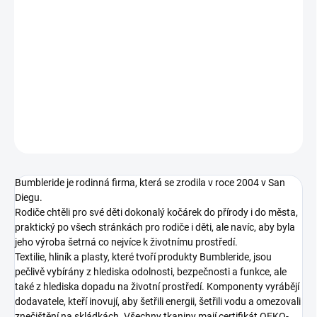
1. VLOŽNÁ TAŠKA
−
+
Přidat do košíku
DETAILNÍ INFORMACE
ZEPTAT SE
Bumbleride je rodinná firma, která se zrodila v roce 2004 v San
Diegu.
Rodiče chtěli pro své děti dokonalý kočárek do přírody i do města,
praktický po všech stránkách pro rodiče i děti, ale navíc, aby byla
jeho výroba šetrná co nejvíce k životnímu prostředí.
Textilie, hliník a plasty, které tvoří produkty Bumbleride, jsou
pečlivě vybírány z hlediska odolnosti, bezpečnosti a funkce, ale
také z hlediska dopadu na životní prostředí. Komponenty vyrábějí
dodavatele, kteří inovují, aby šetřili energii, šetřili vodu a omezovali
znečištění na skládkách. Všechny tkaniny mají certifikát OEKO-