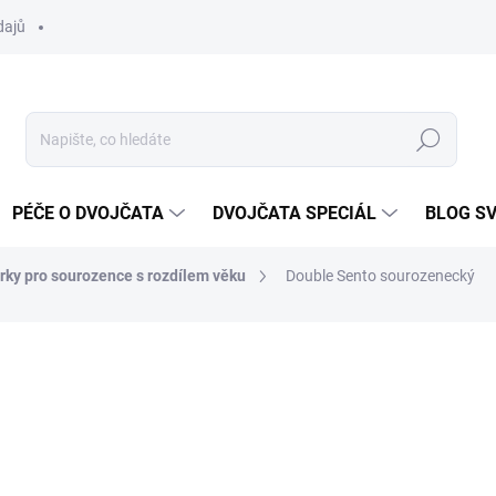
dajů
Hledat
PÉČE O DVOJČATA
DVOJČATA SPECIÁL
BLOG S
rky pro sourozence s rozdílem věku
Double Sento sourozenecký
ocení
ZNAČKA:
EMMALJUNGA
36 499 Kč
Měrná
ZVOLTE VARIANTU
cena: