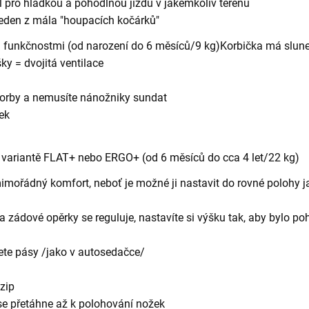
l pro hladkou a pohodlnou jízdu v jakémkoliv terénu
 jeden z mála "houpacích kočárků"
mi funkčnostmi (od narození do 6 měsíců/9 kg)
Korbička má slune
íšky = dvojitá ventilace
korby a nemusíte nánožniky sundat
ek
 variantě FLAT+ nebo ERGO+ (od 6 měsíců do cca 4 let/22 kg)
mořádný komfort, neboť je možné ji nastavit do rovné polohy ja
 zádové opěrky se reguluje, nastavíte si výšku tak, aby bylo poh
ete pásy /jako v autosedačce/
 zip
á se přetáhne až k polohování nožek