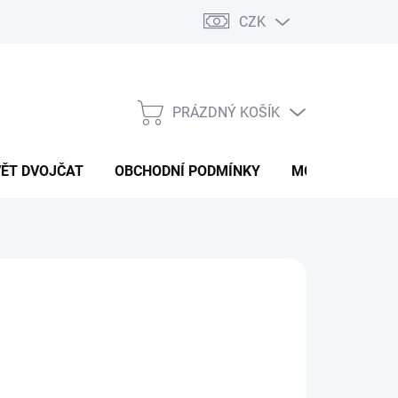
CZK
PRÁZDNÝ KOŠÍK
NÁKUPNÍ
KOŠÍK
VĚT DVOJČAT
OBCHODNÍ PODMÍNKY
MOJE OBJEDNÁ