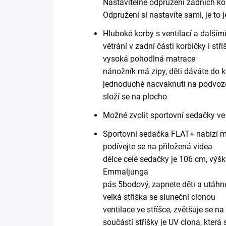
Nastavitelné odpružení zadních ko
Odpružení si nastavíte sami, je to
Hluboké korby s ventilací a další
větrání v zadní části korbičky i stř
vysoká pohodlná matrace
nánožník má zipy, děti dáváte do 
jednoduché nacvaknutí na podvoz
složí se na plocho
Možné zvolit sportovní sedačky ve
Sportovní sedačka FLAT+ nabízí mi
podívejte se na přiložená videa
délce celé sedačky je 106 cm, výška
Emmaljunga
pás 5bodový, zapnete děti a utáhn
velká stříška se sluneční clonou
ventilace ve stříšce, zvětšuje se na
součástí stříšky je UV clona, kter