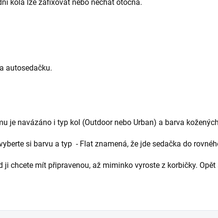
ední kola lze zafixovat nebo nechat otočná.
na autosedačku.
u je navázáno i typ kol (Outdoor nebo Urban) a barva kožených
 vyberte si barvu a typ - Flat znamená, že jde sedačka do rovnéh
 ji chcete mít připravenou, až miminko vyroste z korbičky. Opět s