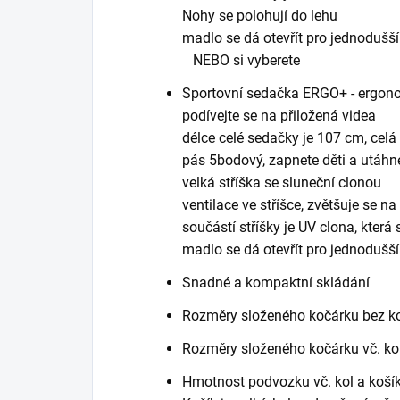
Nohy se polohují do lehu
madlo se dá otevřít pro jednodušš
NEBO si vyberete
Sportovní sedačka ERGO+ - ergonom
podívejte se na přiložená videa
délce celé sedačky je 107 cm, celá
pás 5bodový, zapnete děti a utáhn
velká stříška se sluneční clonou
ventilace ve stříšce, zvětšuje se na
součástí stříšky je UV clona, kter
madlo se dá otevřít pro jednodušš
Snadné a kompaktní skládání
Rozměry složeného kočárku bez ko
Rozměry složeného kočárku vč. kol
Hmotnost podvozku vč. kol a koší