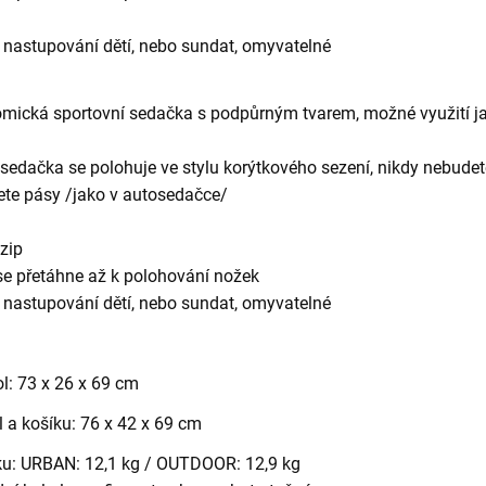
í nastupování dětí, nebo sundat, omyvatelné
ická sportovní sedačka s podpůrným tvarem, možné využití jak
 sedačka se polohuje ve stylu korýtkového sezení, nikdy nebudet
ete pásy /jako v autosedačce/
 zip
á se přetáhne až k polohování nožek
í nastupování dětí, nebo sundat, omyvatelné
l: 73 x 26 x 69 cm
 a košíku: 76 x 42 x 69 cm
ku: URBAN: 12,1 kg / OUTDOOR: 12,9 kg