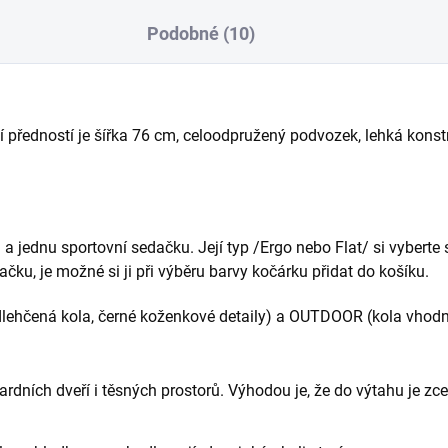
Podobné (10)
 předností je šířka 76 cm, celoodpružený podvozek, lehká kons
a jednu sportovní sedačku. Její typ /Ergo nebo Flat/ si vyberte
čku, je možné si ji při výběru barvy kočárku přidat do košíku.
lehčená kola, černé koženkové detaily) a OUTDOOR (kola vhodn
ardních dveří i těsných prostorů.
Výhodou je, že do výtahu je zce