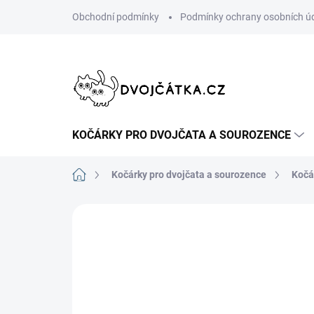
Přejít
Obchodní podmínky
Podmínky ochrany osobních ú
na
obsah
KOČÁRKY PRO DVOJČATA A SOUROZENCE
Domů
Kočárky pro dvojčata a sourozence
Kočá
Neohodnoceno
Podrobnosti hodn