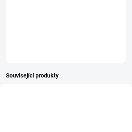
BARVA
−
+
Přidat do košíku
DETAILNÍ INFORMACE
ZEPTAT SE
Související produkty