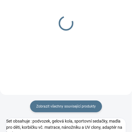
NA OBJEDNÁVKU
NA OBJEDNÁVKU
Batoh Sporty
MAST Cross x batoh
2 299 Kč
2 799 Kč
Detail
Detail
Zobrazit všechny související produkty
Set obsahuje : podvozek, gelová kola, sportovní sedačky, madla
pro děti, korbičku vč. matrace, nánožníku a UV clony, adaptér na