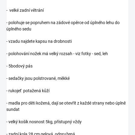
- velké zadní větrání
- polohuje se popruhem na zádové opěrce od úplného lehu do
úplného sedu
- vzadu najdete kapsu na drobnosti
- polohování nožek má velký rozsah - viz fotky - sed, leh
- 5bodový pás
- sedačky jsou polstrované, měkké
- rukojeť potažená kůží
- madla pro děti kožená, dají se otevřít z každé strany nebo úplně
sundat
- velký košík nosnost 5kg, přístupný vždy
- zadní kola 28 cm gelová, odpružená