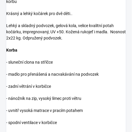
korbu
Krásný a lehký kočárek pro dvě děti..
Lehký a skladný podvozek, gelová kola, velice kvalitní potah
kočárku, impregnovaný, UV +50. Kožená rukojeť i madla. Nosnost
2x22 kg. Odpružený podvozek.
Korba
- sluneční clona na stříčce
- madlo pro přenášená a nacvakávání na podvozek
- zadní větrání v korbičce
- nánožník na zip, vysoký límec proti větru
- uvnitř vysoká matrace v pracím potahem
- spodní ventilace v korbičce