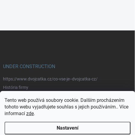
Z
á
p
a
t
í
UNDER CONSTRUCTION
https://www.dvojcatka.cz/co-vse-je--dvojcatka-cz/
História firmy
Prečo nakupovať u nás
Tento web používá soubory cookie. Dalším procházením
Značky
tohoto webu vyjadřujete souhlas s jejich používáním.. Více
informací
zde
.
https://www.dvojcatka.cz/kontakty/>
Nastavení