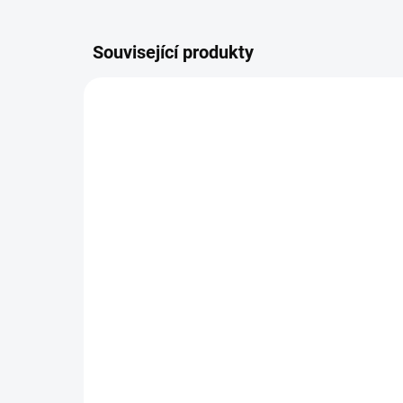
Související produkty
ŠIJEME V ČR 🧵✂
ŠIJEME
DOBA UŠITÍ 10-14 DNŮ
Nepadací deka fleecová +
Tr
podložka
od
1 297 Kč
Detail