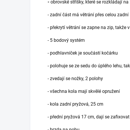
-
obrovské stříšky, které se rozkládají na
- zadní část má větrání přes celou zadní
- překrytí větrání se zapne na zip, takž
- 5 bodový systém
- podhlavníček je součástí kočárku
- polohuje se ze sedu do úplého lehu, ta
- zvedají se nožky, 2 polohy
- všechna kola mají skvělé opružení
- kola zadní pryžová, 25 cm
- přední pryžová 17 cm, dají se zafixovat
- brzda na nohu