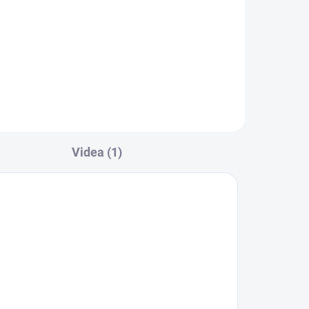
do
Jedinečné fusaky šité přímo do
k.
dvojčatových sporťáků. Výborně
kopíruje menší sedačky, ale díky...
Videa (1)