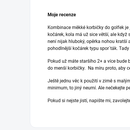
Moje recenze
Kombinace měkké korbičky do golfek je je
kočárek, kola má už sice větší, ale když
není nijak hluboký, opěrka nohou kratší 
pohodlnější kočárek typu spor´ták. Tady
Pokud už máte staršího 2+ a více bude bě
do menší korbičky. Na míru proto, aby c
Ještě jednu věc k použití v zimě s malým
minimum, to jiný neumí. Ale nečekejte 
Pokud si nejste jistí, napište mi, zavole