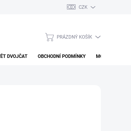
CZK
PRÁZDNÝ KOŠÍK
NÁKUPNÍ
KOŠÍK
VĚT DVOJČAT
OBCHODNÍ PODMÍNKY
MOJE OBJEDNÁ