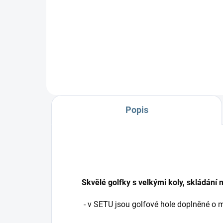
Podložka do kočárku včetně
nepadací deky, jeden z TOP
produktů.
Popis
Skvělé golfky s velkými koly, skládání n
- v SETU jsou golfové hole doplněné o 