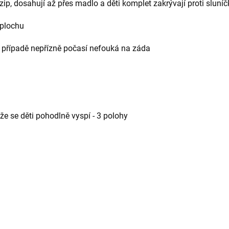
 zip, dosahují až přes madlo a děti komplet zakrývají proti sluní
 plochu
e v případě nepřízně počasí nefouká na záda
kže se děti pohodlně vyspí - 3 polohy