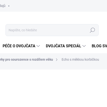
dajů
Hledat
PÉČE O DVOJČATA
DVOJČATA SPECIÁL
BLOG S
rky pro sourozence s rozdílem věku
Echo s měkkou korbičkou
ocení
10 915 Kč
Měrná