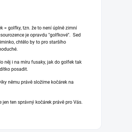
 = golfky, tzn. že to není úplně zimní
ho sourozence je opravdu "golfkové". Sed
minko, chtělo by to pro staršího
dnoduché.
 něj i na míru fusaky, jak do golfek tak
dítko posadit.
. Díky němu právě složíme kočárek na
 je jen ten správný kočárek právě pro Vás.