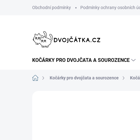
Přejít
Obchodní podmínky
Podmínky ochrany osobních ú
na
obsah
KOČÁRKY PRO DVOJČATA A SOUROZENCE
Domů
Kočárky pro dvojčata a sourozence
Kočá
Neohodnoceno
Podrobnosti hodn
VLASTNÍ POPIS, FOTKY,
RECENZE