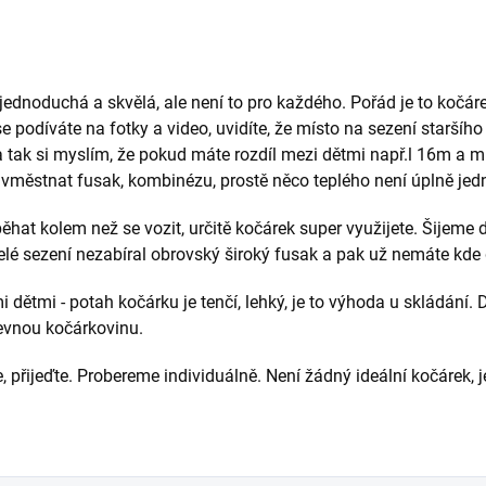
dnoduchá a skvělá, ale není to pro každého. Pořád je to kočárek
 se podíváte na fotky a video, uvidíte, že místo na sezení starší
a tak si myslím, že pokud máte rozdíl mezi dětmi např.l 16m a mi
 vměstnat fusak, kombinézu, prostě něco teplého není úplně je
hat kolem než se vozit, určitě kočárek super využijete. Šijeme do
elé sezení nezabíral obrovský široký fusak a pak už nemáte kde 
i dětmi - potah kočárku je tenčí, lehký, je to výhoda u skládání
pevnou kočárkovinu.
jte, přijeďte. Probereme individuálně. Není žádný ideální kočárek,