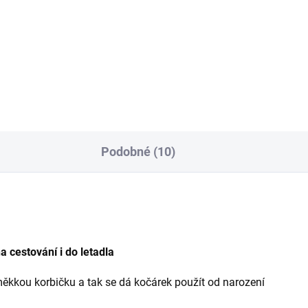
Jedinečné fusaky šité přímo 
dvojčatových menších korbiče
Výborně kopíruje korbičku a
neubírá...
Podobné (10)
a cestování i do letadla
měkkou korbičku a tak se dá kočárek použít od narození