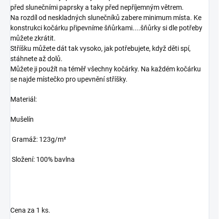
před slunečními paprsky a taky před nepříjemným větrem.
Na rozdíl od neskladných slunečníků zabere minimum místa. Ke
konstrukci kočárku připevníme šňůrkami....šňůrky si dle potřeby
můžete zkrátit.
Stříšku můžete dát tak vysoko, jak potřebujete, když děti spí,
stáhnete až dolů.
Můžete ji použít na téměř všechny kočárky. Na každém kočárku
se najde místečko pro upevnění stříšky.
Materiál:
Mušelín
Gramáž: 123g/m²
Složení: 100% bavlna
Cena za 1 ks.