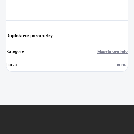
Doplňkové parametry
Kategorie
:
Mušelínové léto
barva
:
černá
Z
á
p
a
t