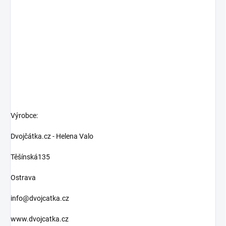
Výrobce:
Dvojčátka.cz - Helena Valo
Těšínská135
Ostrava
info@dvojcatka.cz
www.dvojcatka.cz