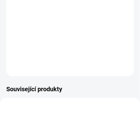
BARVA
−
+
Přidat do košíku
Sluneční stříška je nutností v letních dnech !
DETAILNÍ INFORMACE
ZEPTAT SE
Související produkty
DOPORUČUJI👍🏻
ŠIJEME V ČR 🧵✂
ŠIJEME V ČR 🧵✂