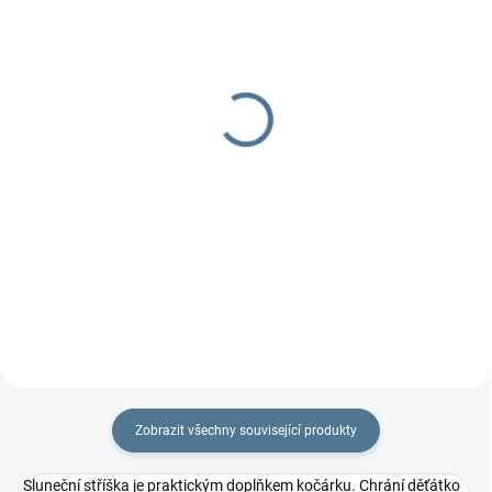
DOBA UŠITÍ 10-14 DNŮ
DOBA UŠITÍ 10-14 DNŮ
Organizér 4two -
Organizér Fox
dvojčatový
629 Kč
od
799 Kč
od
Detail
Detail
Praktický dvojčatový organizér
na každý kočárek.
Praktický dvojčatový organizér
na každý kočárek.
Zobrazit všechny související produkty
Sluneční stříška je praktickým doplňkem kočárku. Chrání děťátko