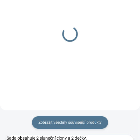
DOBA UŠITÍ 10-14 DNŮ
DOBA UŠITÍ 10-14 DNŮ
Organizér 4two -
Organizér Fox
dvojčatový
629 Kč
od
799 Kč
od
Detail
Detail
Praktický dvojčatový organizér
na každý kočárek.
Praktický dvojčatový organizér
na každý kočárek.
Zobrazit všechny související produkty
Sada obsahuje 2 sluneční clony a 2 dečky.