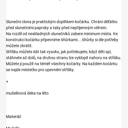
Sluneční clona je praktickým doplňkem kočárku. Chrání děťátko
před slunečními paprsky a taky před nepříjemným větrem.
Na rozdíl od neskladných slunečníků zabere minimum místa. Ke
konstrukci kočárku připevníme šňůrkami....šňůrky si dle potřeby
můžete zkrátit.
Stříšku můžete dát tak vysoko, jak potřebujete, když děti spí,
stáhnete až dolů, na druhou stranu lze vyklopit nahoru na stříšku.
Můžete ji použít na téměř všechny kočárky. Na každém kočárku
se najde místečko pro upevnění stříšky.
+
mušelínová deka na léto
Materiál: