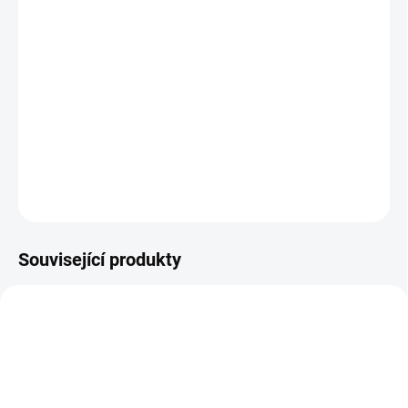
BARVA
−
+
Přidat do košíku
Sluneční clona s dečkou je nutností v letních dnech !
DETAILNÍ INFORMACE
ZEPTAT SE
Související produkty
DOPORUČUJI👍🏻
ŠIJEME V ČR 🧵✂
ŠIJEME V ČR 🧵✂