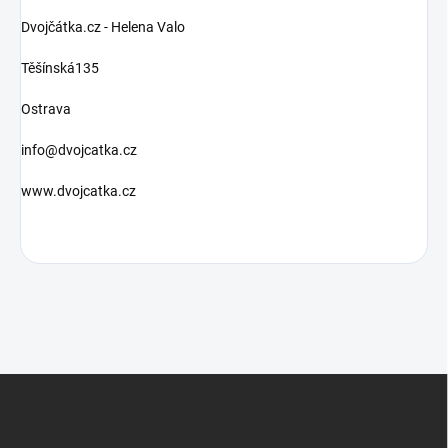
Dvojčátka.cz - Helena Valo
Těšínská135
Ostrava
info@dvojcatka.cz
www.dvojcatka.cz
Z
á
p