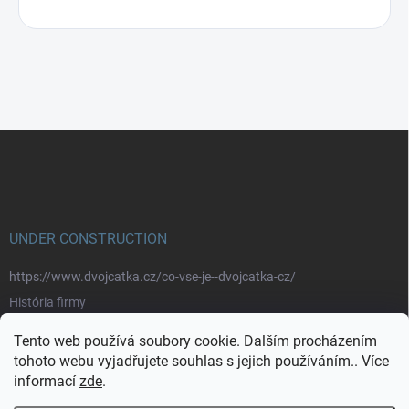
Z
á
p
a
t
í
UNDER CONSTRUCTION
https://www.dvojcatka.cz/co-vse-je--dvojcatka-cz/
História firmy
Prečo nakupovať u nás
Tento web používá soubory cookie. Dalším procházením
Značky
tohoto webu vyjadřujete souhlas s jejich používáním.. Více
informací
zde
.
https://www.dvojcatka.cz/kontakty/>