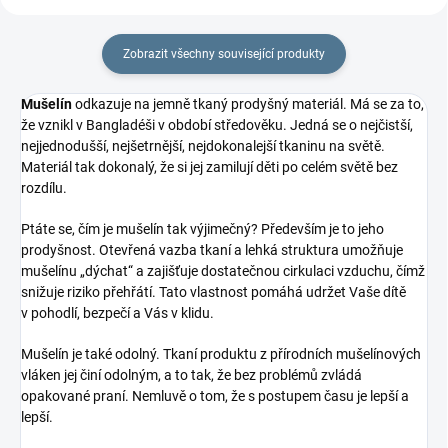
Zobrazit všechny související produkty
Mušelín
odkazuje na jemně tkaný prodyšný materiál. Má se za to,
že vznikl v Bangladéši v období středověku. Jedná se o nejčistší,
nejjednodušší, nejšetrnější, nejdokonalejší tkaninu na světě.
Materiál tak dokonalý, že si jej zamilují děti po celém světě bez
rozdílu.
Ptáte se, čím je mušelín tak výjimečný? Především je to jeho
prodyšnost. Otevřená vazba tkaní a lehká struktura umožňuje
mušelínu „dýchat“ a zajišťuje dostatečnou cirkulaci vzduchu, čímž
snižuje riziko přehřátí. Tato vlastnost pomáhá udržet Vaše dítě
v pohodlí, bezpečí a Vás v klidu.
Mušelín je také odolný. Tkaní produktu z přírodních mušelínových
vláken jej činí odolným, a to tak, že bez problémů zvládá
opakované praní. Nemluvě o tom, že s postupem času je lepší a
lepší.