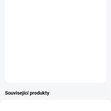
cena:
BARVA
ADAPTÉR
−
+
Přidat do košíku
Mušelínová deka, kterou můžete připnout k našim podložkám s
nepadacími dekami
DETAILNÍ INFORMACE
ZEPTAT SE
Související produkty
ŠIJEME V ČR 🧵✂
ŠIJEME V ČR 🧵✂