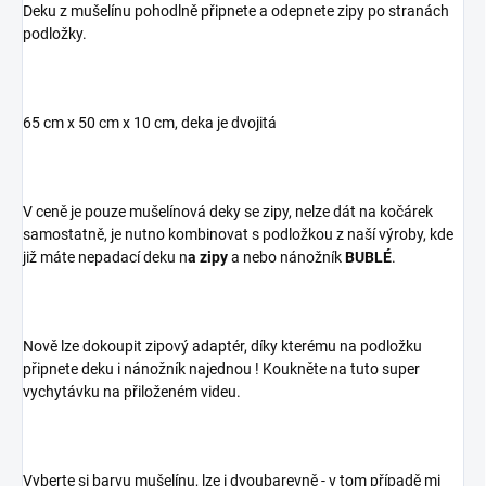
Deku z mušelínu pohodlně připnete a odepnete zipy po stranách
podložky.
65 cm x 50 cm x 10 cm, deka je dvojitá
V ceně je pouze mušelínová deky se zipy, nelze dát na kočárek
samostatně, je nutno kombinovat s podložkou z naší výroby, kde
již máte nepadací deku n
a zipy
a nebo nánožník
BUBLÉ
.
Nově lze dokoupit zipový adaptér, díky kterému na podložku
připnete deku i nánožník najednou ! Koukněte na tuto super
vychytávku na přiloženém videu.
Vyberte si barvu mušelínu, lze i dvoubarevně - v tom případě mi