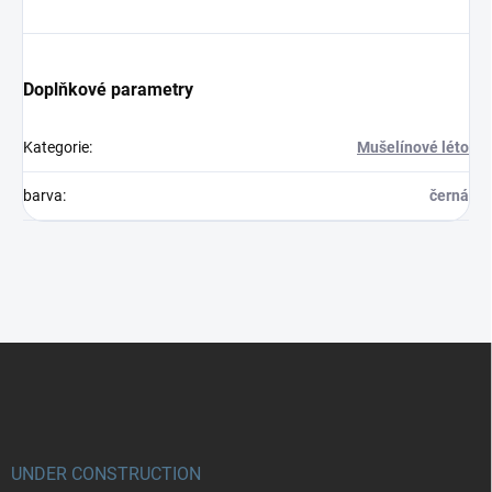
Doplňkové parametry
Kategorie
:
Mušelínové léto
barva
:
černá
Z
á
p
a
t
í
UNDER CONSTRUCTION