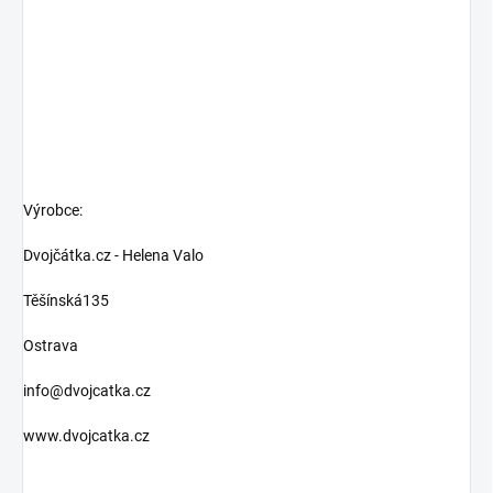
Výrobce:
Dvojčátka.cz - Helena Valo
Těšínská135
Ostrava
info@dvojcatka.cz
www.dvojcatka.cz