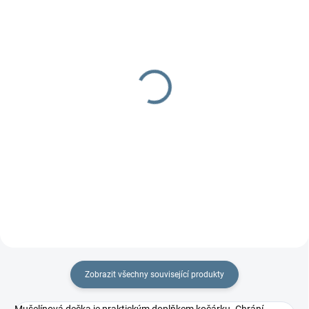
DOBA UŠITÍ 10-14 DNŮ
DOBA UŠITÍ 10-14 DNŮ
Organizér 4two -
Organizér Fox
dvojčatový
629 Kč
od
799 Kč
od
Detail
Detail
Praktický dvojčatový organizér
na každý kočárek.
Praktický dvojčatový organizér
na každý kočárek.
Zobrazit všechny související produkty
Mušelínová dečka je praktickým doplňkem kočárku. Chrání