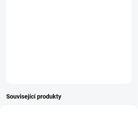
cena:
BARVA
−
+
Přidat do košíku
Sluneční clona a dečka je nutností v letních dnech !
DETAILNÍ INFORMACE
ZEPTAT SE
Související produkty
DOPORUČUJI👍🏻
ŠIJEME V ČR 🧵✂
ŠIJEME V ČR 🧵✂