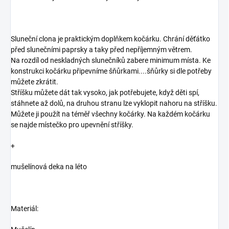
Sluneční clona je praktickým doplňkem kočárku. Chrání děťátko
před slunečními paprsky a taky před nepříjemným větrem.
Na rozdíl od neskladných slunečníků zabere minimum místa. Ke
konstrukci kočárku připevníme šňůrkami....šňůrky si dle potřeby
můžete zkrátit.
Stříšku můžete dát tak vysoko, jak potřebujete, když děti spí,
stáhnete až dolů, na druhou stranu lze vyklopit nahoru na stříšku.
Můžete ji použít na téměř všechny kočárky. Na každém kočárku
se najde místečko pro upevnění stříšky.
+
mušelínová deka na léto
Materiál: