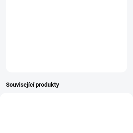
BARVA
−
+
Přidat do košíku
Sluneční clona s dečkou je nutností v letních dnech !
DETAILNÍ INFORMACE
ZEPTAT SE
Související produkty
DOPORUČUJI👍🏻
ŠIJEME V ČR 🧵✂
ŠIJEME V ČR 🧵✂