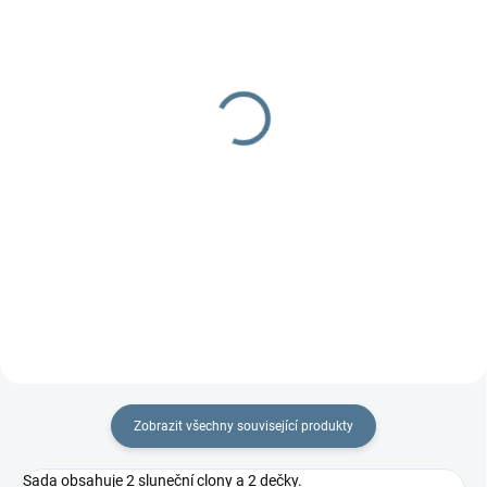
DOBA UŠITÍ 10-14 DNŮ
DOBA UŠITÍ 10-14 DNŮ
Organizér 4two -
Organizér Fox
dvojčatový
629 Kč
od
799 Kč
od
Detail
Detail
Praktický dvojčatový organizér
na každý kočárek.
Praktický dvojčatový organizér
na každý kočárek.
Zobrazit všechny související produkty
Sada obsahuje 2 sluneční clony a 2 dečky.