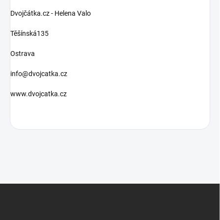
Dvojčátka.cz - Helena Valo
Těšínská135
Ostrava
info@dvojcatka.cz
www.dvojcatka.cz
Z
á
p