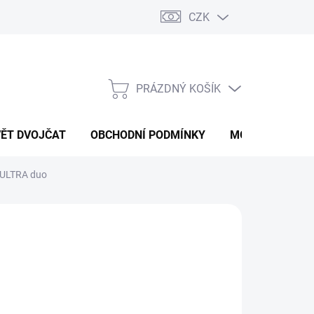
CZK
PRÁZDNÝ KOŠÍK
NÁKUPNÍ
KOŠÍK
VĚT DVOJČAT
OBCHODNÍ PODMÍNKY
MOJE OBJEDNÁ
p ULTRA duo