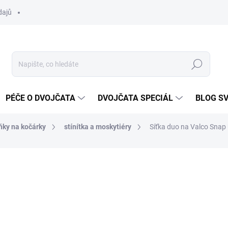
dajů
Hledat
PÉČE O DVOJČATA
DVOJČATA SPECIÁL
BLOG S
ňky na kočárky
stínítka a moskytiéry
Síťka duo na Valco Sna
ocení
397 Kč
Měrná
SKLADEM
cena: