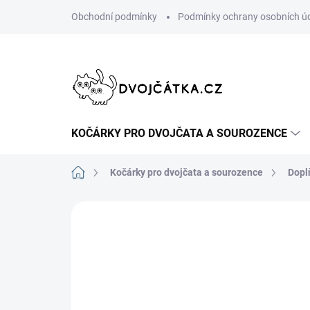
Přejít
Obchodní podmínky
Podmínky ochrany osobních ú
na
obsah
KOČÁRKY PRO DVOJČATA A SOUROZENCE
Domů
Kočárky pro dvojčata a sourozence
Dopl
Neohodnoceno
Podrobnosti hodn