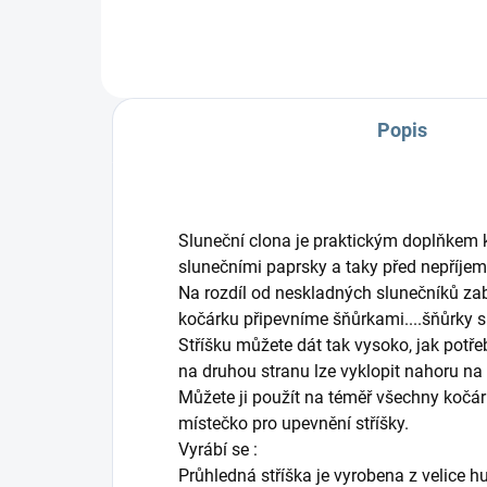
Popis
Sluneční clona je praktickým doplňkem 
slunečními paprsky a taky před nepříje
Na rozdíl od neskladných slunečníků za
kočárku připevníme šňůrkami....šňůrky si
Stříšku můžete dát tak vysoko, jak potřeb
na druhou stranu lze vyklopit nahoru na 
Můžete ji použít na téměř všechny kočá
místečko pro upevnění stříšky.
Vyrábí se :
Průhledná stříška je vyrobena z velice hu