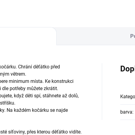
P
kočárku. Chrání děťátko před
Dop
mným větrem.
bere minimum místa. Ke konstrukci
 dle potřeby můžete zkrátit.
ujete, když děti spí, stáhnete až dolů,
Katego
stříšku.
rky. Na každém kočárku se najde
barva
:
sté síťoviny, přes kterou děťátko vidíte.