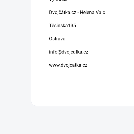
Dvojčátka.cz - Helena Valo
Těšínská135
Ostrava
info@dvojcatka.cz
www.dvojcatka.cz