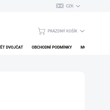
CZK
PRÁZDNÝ KOŠÍK
NÁKUPNÍ
KOŠÍK
VĚT DVOJČAT
OBCHODNÍ PODMÍNKY
MOJE OBJEDNÁ