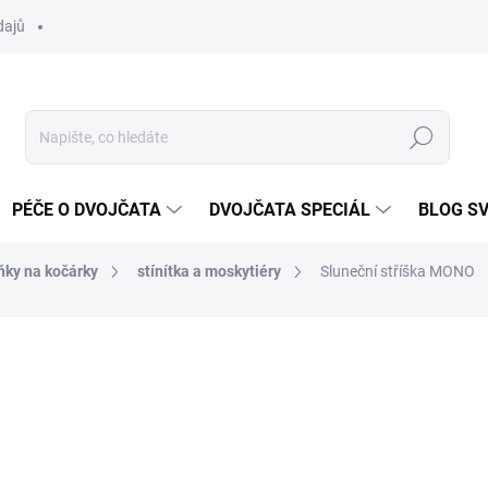
dajů
Hledat
PÉČE O DVOJČATA
DVOJČATA SPECIÁL
BLOG S
ňky na kočárky
stínítka a moskytiéry
Sluneční stříška MONO
ocení
ZNAČKA:
DVOJČÁTKA.CZ
od
290 Kč
Měrná
ZVOLTE VARIANTU