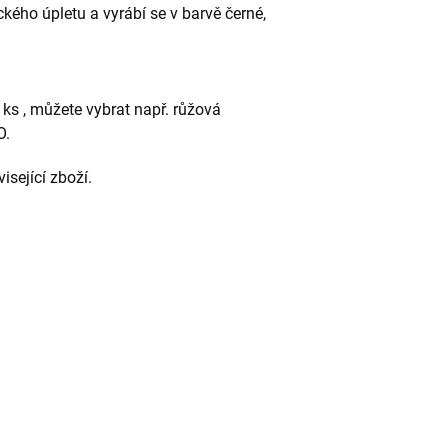
ckého úpletu a vyrábí se v barvě černé,
 ks , můžete vybrat např. růžová
O.
visející zboží.