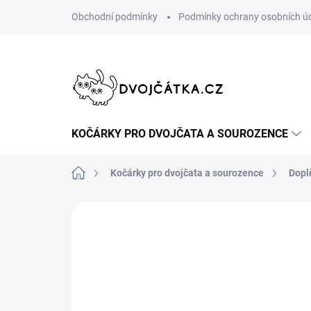
Přejít
Obchodní podmínky
Podmínky ochrany osobních ú
na
obsah
KOČÁRKY PRO DVOJČATA A SOUROZENCE
Domů
Kočárky pro dvojčata a sourozence
Dopl
Neohodnoceno
Podrobnosti hodn
ŠIJEME V ČR 🧵✂