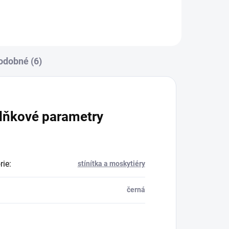
odobné (6)
lňkové parametry
rie
:
stínítka a moskytiéry
černá