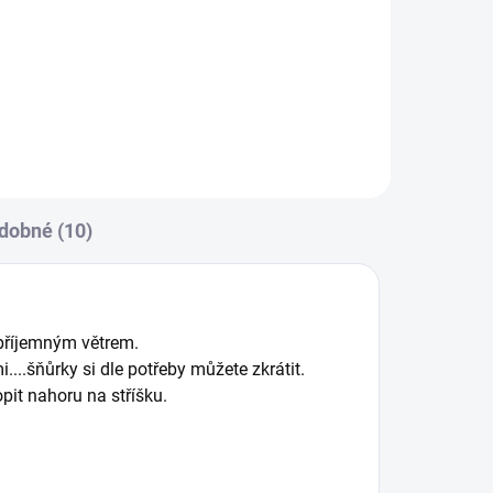
Sluneční clona a dečka je nutností
v letních dnech !
dobné (10)
epříjemným větrem.
..šňůrky si dle potřeby můžete zkrátit.
opit nahoru na stříšku.