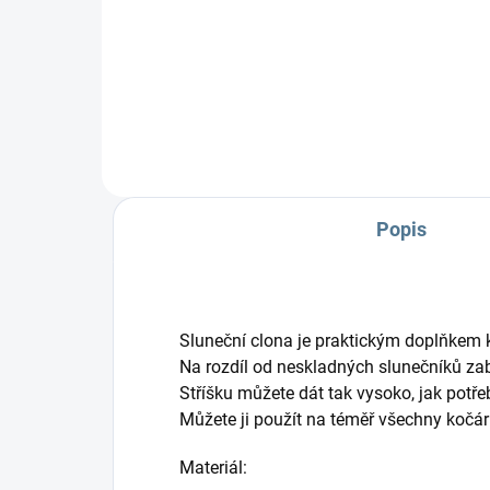
na 
Praktický dvojčatový organizér
na každý kočárek.
Popis
Sluneční clona je praktickým doplňkem 
Na rozdíl od neskladných slunečníků zab
Stříšku můžete dát tak vysoko, jak potřeb
Můžete ji použít na téměř všechny kočár
Materiál: