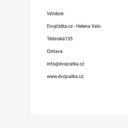
Výrobce:
Dvojčátka.cz - Helena Valo
Těšínská135
Ostrava
info@dvojcatka.cz
www.dvojcatka.cz