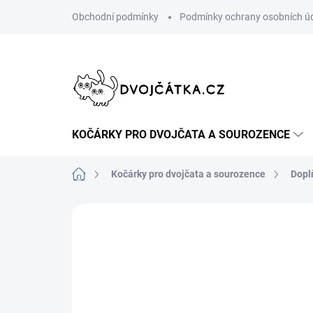
Přejít
Obchodní podmínky
Podmínky ochrany osobních ú
na
obsah
KOČÁRKY PRO DVOJČATA A SOUROZENCE
Domů
Kočárky pro dvojčata a sourozence
Dopl
Neohodnoceno
Podrobnosti hodn
ŠIJEME V ČR 🧵✂