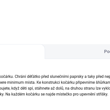
každý kočárek.
na každý kočárek.
Po
kočárku. Chrání děťátko před slunečními paprsky a taky před n
ere minimum místa. Ke konstrukci kočárku připevníme šňůrkami..
ujete, když děti spí, stáhnete až dolů, na druhou stranu lze vykl
ky. Na každém kočárku se najde místečko pro upevnění stříšky.