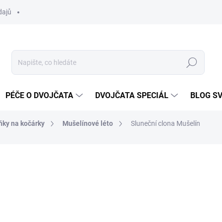
dajů
Hledat
PÉČE O DVOJČATA
DVOJČATA SPECIÁL
BLOG S
ňky na kočárky
Mušelínové léto
Sluneční clona Mušelín
ocení
ZNAČKA:
DVOJČÁTKA.CZ
297 Kč
Měrná
ZVOLTE VARIANTU