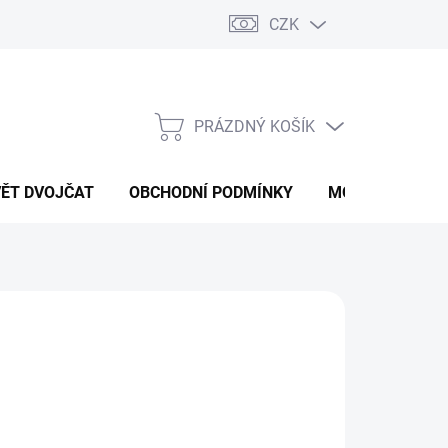
CZK
PRÁZDNÝ KOŠÍK
NÁKUPNÍ
KOŠÍK
VĚT DVOJČAT
OBCHODNÍ PODMÍNKY
MOJE OBJEDNÁ