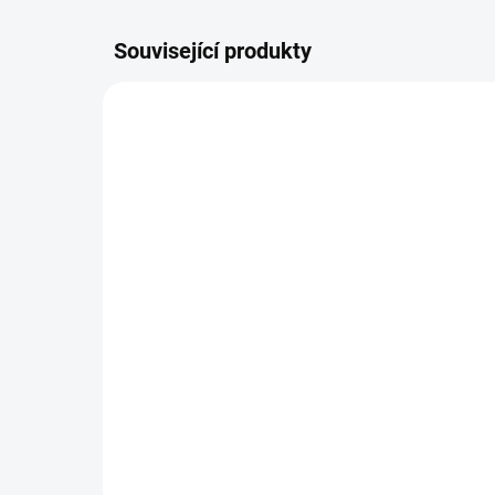
Související produkty
DOPORUČUJI👍🏻
ŠIJEME
ŠIJEME V ČR 🧵✂
DOBA UŠITÍ 10-14 DNŮ
Organizér 4two -
Or
dvojčatový
od
799 Kč
od
Detail
Prak