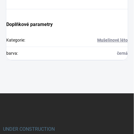
Doplňkové parametry
Kategorie
:
Mušelínové léto
barva
:
černá
Z
á
p
a
t
í
UNDER CONSTRUCTION