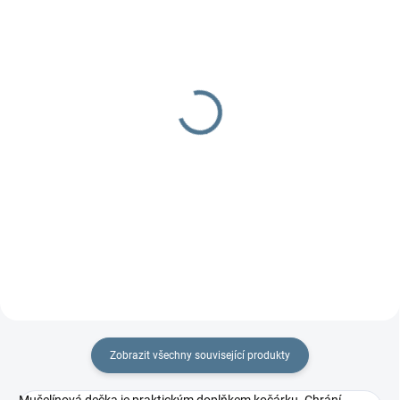
DOBA UŠITÍ 10-14 DNŮ
DOBA UŠITÍ 10-14 DNŮ
Organizér 4two -
Organizér Fox
dvojčatový
629 Kč
od
799 Kč
od
Detail
Detail
Praktický dvojčatový organizér
na každý kočárek.
Praktický dvojčatový organizér
na každý kočárek.
Zobrazit všechny související produkty
Mušelínová dečka je praktickým doplňkem kočárku. Chrání