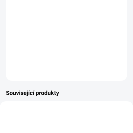
cena:
BARVA
−
+
Přidat do košíku
Sluneční clona a dečka je nutností v letních dnech !
DETAILNÍ INFORMACE
ZEPTAT SE
Související produkty
DOPORUČUJI👍🏻
ŠIJEME V ČR 🧵✂
ŠIJEME V ČR 🧵✂