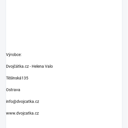
Výrobce:
Dvojčátka.cz - Helena Valo
Těšínská135
Ostrava
info@dvojcatka.cz
www.dvojcatka.cz