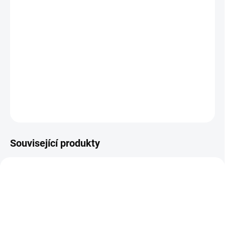
BARVA
−
+
Přidat do košíku
Sluneční clona s dečkou je nutností v letních dnech !
DETAILNÍ INFORMACE
ZEPTAT SE
Související produkty
DOPORUČUJI👍🏻
ŠIJEME V ČR 🧵✂
ŠIJEME V ČR 🧵✂