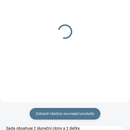
DOBA UŠITÍ 10-14 DNŮ
DOBA UŠITÍ 10-14 DNŮ
Organizér 4two -
Organizér Fox
dvojčatový
629 Kč
od
799 Kč
od
Detail
Detail
Praktický dvojčatový organizér
na každý kočárek.
Praktický dvojčatový organizér
na každý kočárek.
Zobrazit všechny související produkty
Sada obsahuje 2 sluneční clony a 2 dečky.