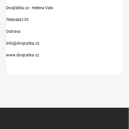
Dvojčátka.cz - Helena Valo
Těšínská135
Ostrava
info@dvojcatka.cz
www.dvojcatka.cz
Z
á
p