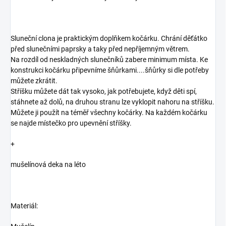
Sluneční clona je praktickým doplňkem kočárku. Chrání děťátko
před slunečními paprsky a taky před nepříjemným větrem.
Na rozdíl od neskladných slunečníků zabere minimum místa. Ke
konstrukci kočárku připevníme šňůrkami....šňůrky si dle potřeby
můžete zkrátit.
Stříšku můžete dát tak vysoko, jak potřebujete, když děti spí,
stáhnete až dolů, na druhou stranu lze vyklopit nahoru na stříšku.
Můžete ji použít na téměř všechny kočárky. Na každém kočárku
se najde místečko pro upevnění stříšky.
+
mušelínová deka na léto
Materiál: