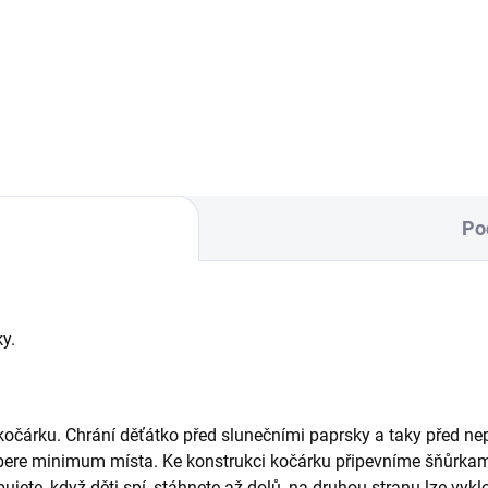
každý kočárek.
na každý kočárek.
Po
ky.
kočárku. Chrání děťátko před slunečními paprsky a taky před n
ere minimum místa. Ke konstrukci kočárku připevníme šňůrkami..
ujete, když děti spí, stáhnete až dolů, na druhou stranu lze vykl