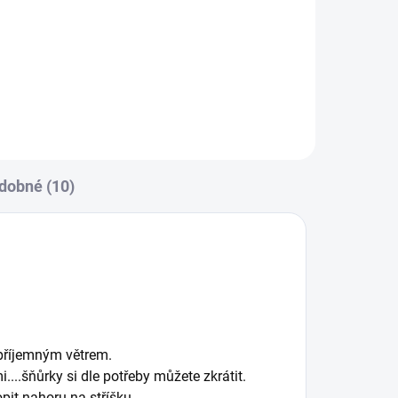
Sluneční clona a dečka je nutností
v letních dnech !
dobné (10)
epříjemným větrem.
..šňůrky si dle potřeby můžete zkrátit.
opit nahoru na stříšku.