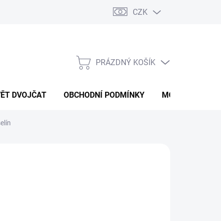
CZK
PRÁZDNÝ KOŠÍK
NÁKUPNÍ
KOŠÍK
VĚT DVOJČAT
OBCHODNÍ PODMÍNKY
MOJE OBJEDNÁ
elín