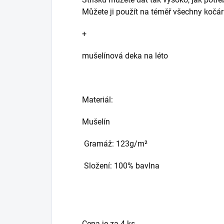
Můžete ji použít na téměř všechny kočár
+
mušelínová deka na léto
Materiál:
Mušelín
Gramáž: 123g/m²
Složení: 100% bavlna
Cena je za 4 ks.