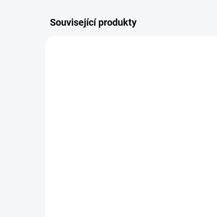
Související produkty
DOPORUČUJI👍🏻
ŠIJEME
ŠIJEME V ČR 🧵✂
DOBA UŠITÍ 10-14 DNŮ
Organizér 4two -
Or
dvojčatový
od
799 Kč
od
Detail
Prak