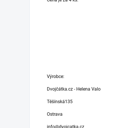
Výrobce:
Dvojčátka.cz - Helena Valo
Těšínská135
Ostrava
info@dvojcatka.cz