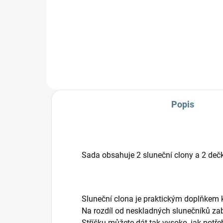
na 
Praktický dvojčatový organizér
na každý kočárek.
Popis
Sada obsahuje 2 sluneční clony a 2 deč
Sluneční clona je praktickým doplňkem 
Na rozdíl od neskladných slunečníků zab
Stříšku můžete dát tak vysoko, jak potřeb