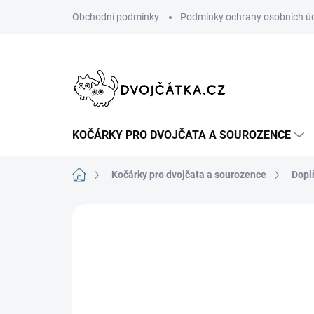
Přejít
Obchodní podmínky
Podmínky ochrany osobních ú
na
obsah
KOČÁRKY PRO DVOJČATA A SOUROZENCE
Domů
Kočárky pro dvojčata a sourozence
Dopl
Neohodnoceno
Podrobnosti hodn
ŠIJEME V ČR 🧵✂