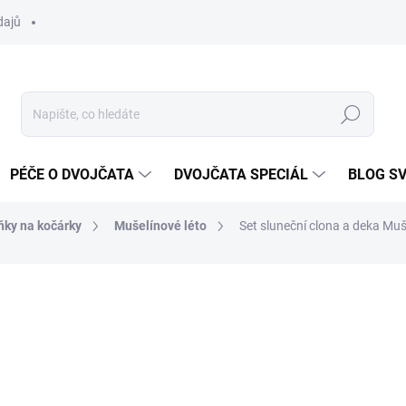
dajů
Hledat
PÉČE O DVOJČATA
DVOJČATA SPECIÁL
BLOG S
ňky na kočárky
Mušelínové léto
Set sluneční clona a deka Muš
ocení
ZNAČKA:
DVOJČÁTKA.CZ
1 188 Kč
Měrná
ZVOLTE VARIANTU