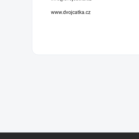
www.dvojcatka.cz
Z