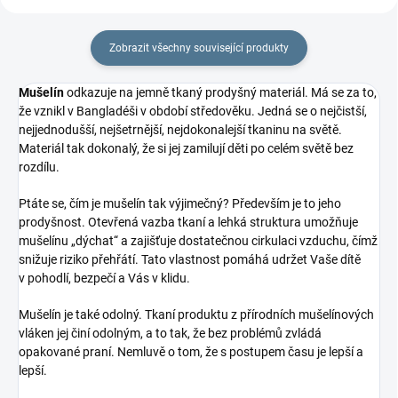
Zobrazit všechny související produkty
Mušelín
odkazuje na jemně tkaný prodyšný materiál. Má se za to,
že vznikl v Bangladéši v období středověku. Jedná se o nejčistší,
nejjednodušší, nejšetrnější, nejdokonalejší tkaninu na světě.
Materiál tak dokonalý, že si jej zamilují děti po celém světě bez
rozdílu.
Ptáte se, čím je mušelín tak výjimečný? Především je to jeho
prodyšnost. Otevřená vazba tkaní a lehká struktura umožňuje
mušelínu „dýchat“ a zajišťuje dostatečnou cirkulaci vzduchu, čímž
snižuje riziko přehřátí. Tato vlastnost pomáhá udržet Vaše dítě
v pohodlí, bezpečí a Vás v klidu.
Mušelín je také odolný. Tkaní produktu z přírodních mušelínových
vláken jej činí odolným, a to tak, že bez problémů zvládá
opakované praní. Nemluvě o tom, že s postupem času je lepší a
lepší.