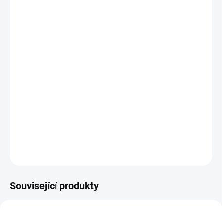
cena:
BARVA
ADAPTÉR
−
+
Přidat do košíku
Mušelínová deka, kterou můžete připnout k našim podložkám s
nepadacími dekami
DETAILNÍ INFORMACE
ZEPTAT SE
Související produkty
ŠIJEME V ČR 🧵✂
ŠIJEME V ČR 🧵✂