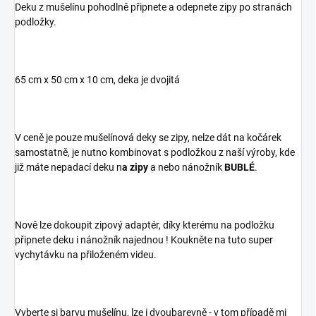
Deku z mušelínu pohodlně připnete a odepnete zipy po stranách
podložky.
65 cm x 50 cm x 10 cm, deka je dvojitá
V ceně je pouze mušelínová deky se zipy, nelze dát na kočárek
samostatně, je nutno kombinovat s podložkou z naší výroby, kde
již máte nepadací deku n
a zipy
a nebo nánožník
BUBLÉ
.
Nově lze dokoupit zipový adaptér, díky kterému na podložku
připnete deku i nánožník najednou ! Koukněte na tuto super
vychytávku na přiloženém videu.
Vyberte si barvu mušelínu, lze i dvoubarevně - v tom případě mi