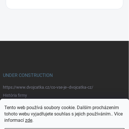
Z
á
p
a
t
í
UNDER CONSTRUCTION
https://www.dvojcatka.cz/co-vse-je--dvojcatka-cz/
História firmy
Prečo nakupovať u nás
Tento web používá soubory cookie. Dalším procházením
Značky
tohoto webu vyjadřujete souhlas s jejich používáním.. Více
informací
zde
.
https://www.dvojcatka.cz/kontakty/>