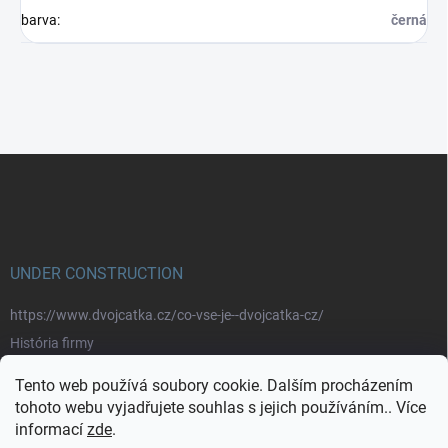
barva
:
černá
Z
á
p
a
t
í
UNDER CONSTRUCTION
https://www.dvojcatka.cz/co-vse-je--dvojcatka-cz/
História firmy
Prečo nakupovať u nás
Tento web používá soubory cookie. Dalším procházením
Značky
tohoto webu vyjadřujete souhlas s jejich používáním.. Více
informací
zde
.
https://www.dvojcatka.cz/kontakty/>