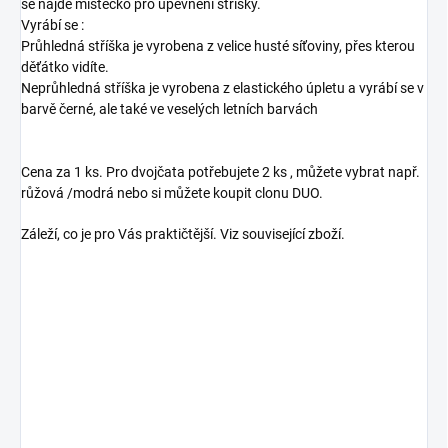
se najde místečko pro upevnění stříšky.
Vyrábí se :
Průhledná stříška je vyrobena z velice husté síťoviny, přes kterou
děťátko vidíte.
Neprůhledná stříška je vyrobena z elastického úpletu a vyrábí se v
barvě černé, ale také ve veselých letních barvách
Cena za 1 ks. Pro dvojčata potřebujete 2 ks , můžete vybrat např.
růžová /modrá nebo si můžete koupit clonu DUO.
Záleží, co je pro Vás praktičtější. Viz související zboží.