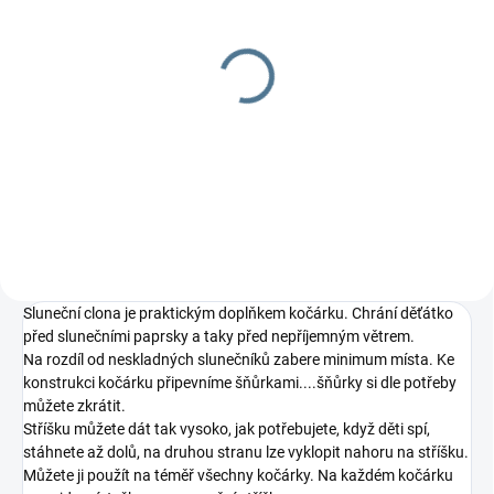
SKLADEM
Milníkové kartičky pro
dvojčata
429 Kč
Detail
Sluneční clona je praktickým doplňkem kočárku. Chrání děťátko
před slunečními paprsky a taky před nepříjemným větrem.
Na rozdíl od neskladných slunečníků zabere minimum místa. Ke
konstrukci kočárku připevníme šňůrkami....šňůrky si dle potřeby
můžete zkrátit.
Stříšku můžete dát tak vysoko, jak potřebujete, když děti spí,
stáhnete až dolů, na druhou stranu lze vyklopit nahoru na stříšku.
Můžete ji použít na téměř všechny kočárky. Na každém kočárku