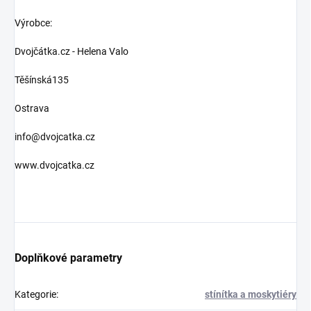
Výrobce:
Dvojčátka.cz - Helena Valo
Těšínská135
Ostrava
info@dvojcatka.cz
www.dvojcatka.cz
Doplňkové parametry
Kategorie
:
stínítka a moskytiéry