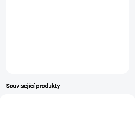
BARVA
−
+
Přidat do košíku
Sluneční clona je praktickým doplňkem kočárku.
DETAILNÍ INFORMACE
ZEPTAT SE
Související produkty
DOPORUČUJI👍🏻