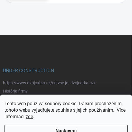
Z
á
p
a
t
í
UNDER CONSTRUCTION
https://www.dvojcatka.cz/co-vse-je--dvojcatka-cz/
História firmy
Prečo nakupovať u nás
Tento web používá soubory cookie. Dalším procházením
Značky
tohoto webu vyjadřujete souhlas s jejich používáním.. Více
informací
zde
.
https://www.dvojcatka.cz/kontakty/>
Nastavení