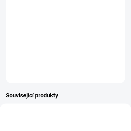
BARVA
VELIKOST
−
+
Přidat do košíku
Praktický dvojčatový organizér na každý kočárek.
DETAILNÍ INFORMACE
ZEPTAT SE
Související produkty