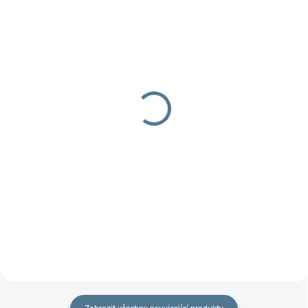
SKLADEM
SKLADEM
Síťka duo na EW duo
Pláštěnka na TFK
twin/duo
260 Kč
930 Kč
Detail
Do košíku
Síťka proti hmyzu
na sportovní kočárky TFK