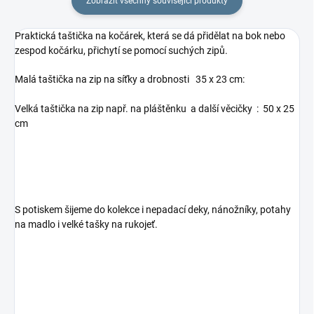
Zobrazit všechny související produkty
Praktická taštička na kočárek, která se dá přidělat na bok nebo
zespod kočárku, přichytí se pomocí suchých zipů.
Malá taštička na zip na síťky a drobnosti 35 x 23 cm:
Velká taštička na zip např. na pláštěnku a další věcičky : 50 x 25
cm
S potiskem šijeme do kolekce i nepadací deky, nánožníky, potahy
na madlo i velké tašky na rukojeť.