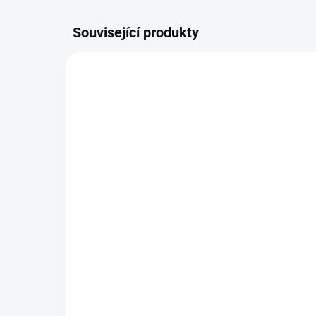
Související produkty
DOPORUČUJI👍🏻
ŠIJEME
ŠIJEME V ČR 🧵✂
DOBA UŠITÍ 10-14 DNŮ
Organizér 4two -
Or
dvojčatový
od
799 Kč
od
Detail
Prak