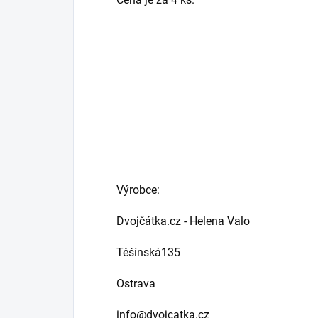
Výrobce:
Dvojčátka.cz - Helena Valo
Těšínská135
Ostrava
info@dvojcatka.cz