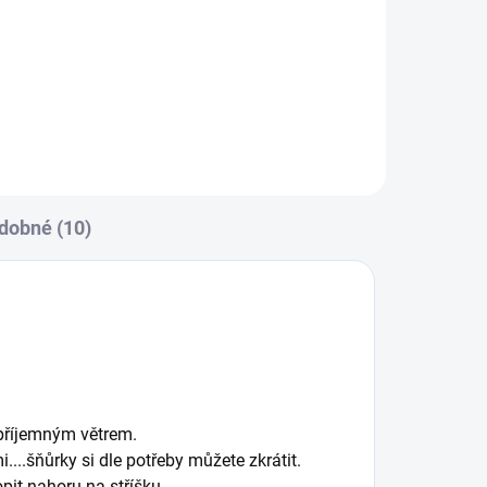
Sluneční clona a dečka je nutností
v letních dnech !
dobné (10)
epříjemným větrem.
..šňůrky si dle potřeby můžete zkrátit.
opit nahoru na stříšku.