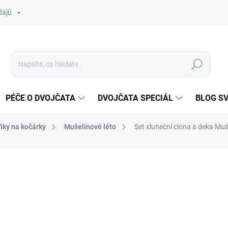
dajů
Hledat
PÉČE O DVOJČATA
DVOJČATA SPECIÁL
BLOG S
ňky na kočárky
Mušelínové léto
Set sluneční clona a deka Muš
ocení
ZNAČKA:
DVOJČÁTKA.CZ
1 188 Kč
Měrná
ZVOLTE VARIANTU