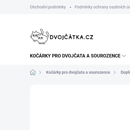
Přejít
Obchodní podmínky
Podmínky ochrany osobních ú
na
obsah
KOČÁRKY PRO DVOJČATA A SOUROZENCE
Domů
Kočárky pro dvojčata a sourozence
Dopl
Neohodnoceno
Podrobnosti hodn
ŠIJEME V ČR 🧵✂