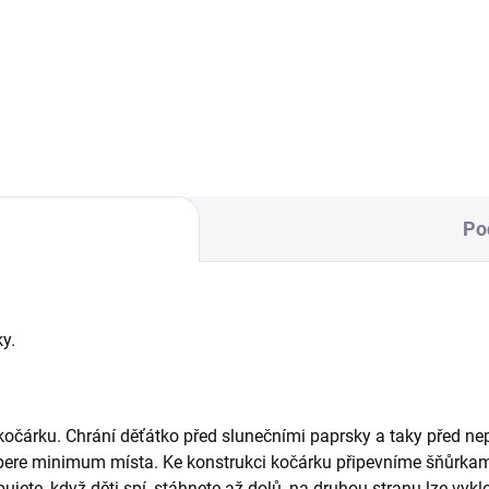
každý kočárek.
na každý kočárek.
Po
ky.
kočárku. Chrání děťátko před slunečními paprsky a taky před n
ere minimum místa. Ke konstrukci kočárku připevníme šňůrkami..
ujete, když děti spí, stáhnete až dolů, na druhou stranu lze vykl