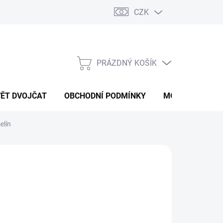
CZK
PRÁZDNÝ KOŠÍK
NÁKUPNÍ
KOŠÍK
VĚT DVOJČAT
OBCHODNÍ PODMÍNKY
MOJE OBJEDNÁ
elín