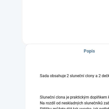
na 
Praktický dvojčatový organizér
na každý kočárek.
Popis
Sada obsahuje 2 sluneční clony a 2 deč
Sluneční clona je praktickým doplňkem 
Na rozdíl od neskladných slunečníků zab
Stříšku můžete dát tak vysoko, jak potřeb