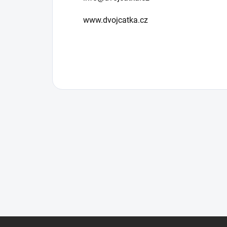
www.dvojcatka.cz
Z