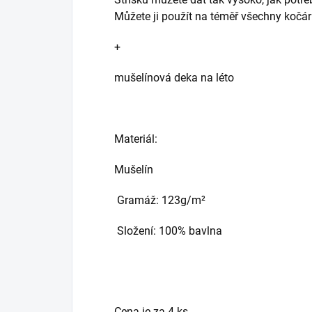
Můžete ji použít na téměř všechny kočár
+
mušelínová deka na léto
Materiál:
Mušelín
Gramáž: 123g/m²
Složení: 100% bavlna
Cena je za 4 ks.