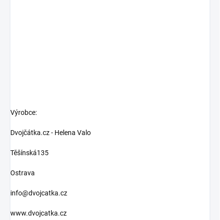
Výrobce:
Dvojčátka.cz - Helena Valo
Těšínská135
Ostrava
info@dvojcatka.cz
www.dvojcatka.cz