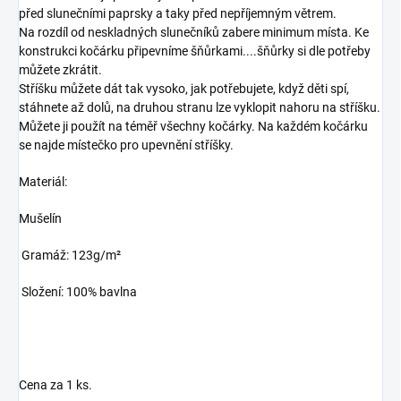
před slunečními paprsky a taky před nepříjemným větrem.
Na rozdíl od neskladných slunečníků zabere minimum místa. Ke
konstrukci kočárku připevníme šňůrkami....šňůrky si dle potřeby
můžete zkrátit.
Stříšku můžete dát tak vysoko, jak potřebujete, když děti spí,
stáhnete až dolů, na druhou stranu lze vyklopit nahoru na stříšku.
Můžete ji použít na téměř všechny kočárky. Na každém kočárku
se najde místečko pro upevnění stříšky.
Materiál:
Mušelín
Gramáž: 123g/m²
Složení: 100% bavlna
Cena za 1 ks.