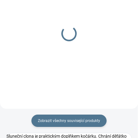
DOBA UŠITÍ 10-14 DNŮ
DOBA UŠITÍ 10-14 DNŮ
Organizér 4two -
Organizér Fox
dvojčatový
629 Kč
od
799 Kč
od
Detail
Detail
Praktický dvojčatový organizér
na každý kočárek.
Praktický dvojčatový organizér
na každý kočárek.
Zobrazit všechny související produkty
Sluneční clona je praktickým doplňkem kočárku. Chrání děťátko