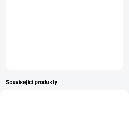
BARVA
−
+
Přidat do košíku
Sluneční clona je nutností v letních dnech !
DETAILNÍ INFORMACE
ZEPTAT SE
Související produkty
DOPORUČUJI👍🏻
ŠIJEME V ČR 🧵✂
ŠIJEME V ČR 🧵✂