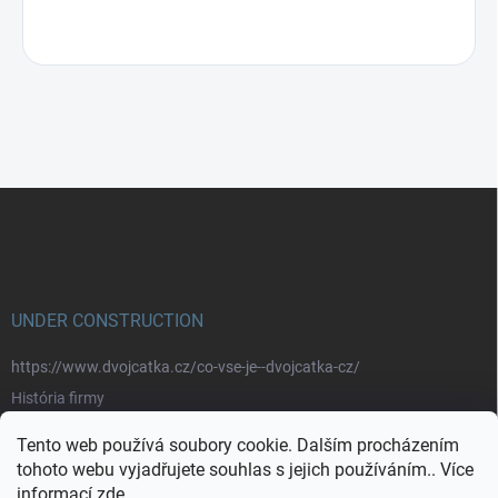
Z
á
p
a
t
í
UNDER CONSTRUCTION
https://www.dvojcatka.cz/co-vse-je--dvojcatka-cz/
História firmy
Prečo nakupovať u nás
Tento web používá soubory cookie. Dalším procházením
Značky
tohoto webu vyjadřujete souhlas s jejich používáním.. Více
informací
zde
.
https://www.dvojcatka.cz/kontakty/>