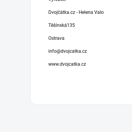
Dvojčátka.cz - Helena Valo
Těšínská135
Ostrava
info@dvojcatka.cz
www.dvojcatka.cz