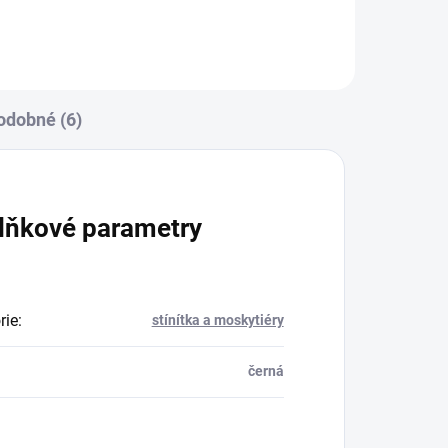
odobné (6)
lňkové parametry
rie
:
stínítka a moskytiéry
černá