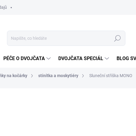
dajů
Hledat
PÉČE O DVOJČATA
DVOJČATA SPECIÁL
BLOG S
ňky na kočárky
stínítka a moskytiéry
Sluneční stříška MONO
ocení
ZNAČKA:
DVOJČÁTKA.CZ
od
290 Kč
Měrná
ZVOLTE VARIANTU