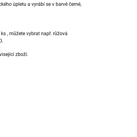
ckého úpletu a vyrábí se v barvě černé,
 ks , můžete vybrat např. růžová
O.
visející zboží.