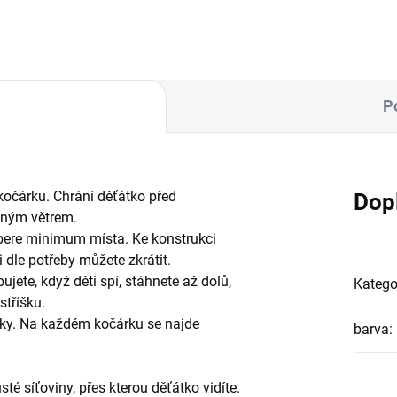
P
kočárku. Chrání děťátko před
Dop
mným větrem.
bere minimum místa. Ke konstrukci
 dle potřeby můžete zkrátit.
ujete, když děti spí, stáhnete až dolů,
Katego
stříšku.
rky. Na každém kočárku se najde
barva
:
sté síťoviny, přes kterou děťátko vidíte.