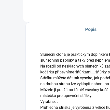
Popis
Sluneční clona je praktickým doplňkem 
slunečními paprsky a taky před nepříje
Na rozdíl od neskladných slunečníků za
kočárku připevníme šňůrkami....šňůrky si
Stříšku můžete dát tak vysoko, jak potřeb
na druhou stranu lze vyklopit nahoru na 
Můžete ji použít na téměř všechny kočá
místečko pro upevnění stříšky.
Vyrábí se :
Průhledná stříška je vyrobena z velice hu