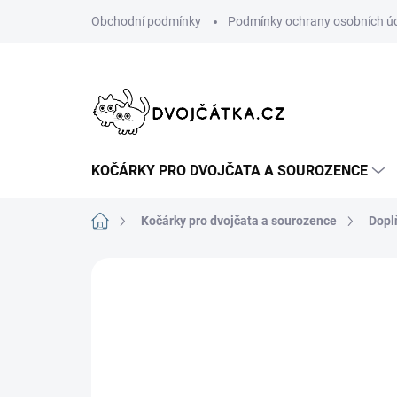
Přejít
Obchodní podmínky
Podmínky ochrany osobních ú
na
obsah
KOČÁRKY PRO DVOJČATA A SOUROZENCE
Domů
Kočárky pro dvojčata a sourozence
Dopl
Neohodnoceno
Podrobnosti hodn
ŠIJEME V ČR 🧵✂