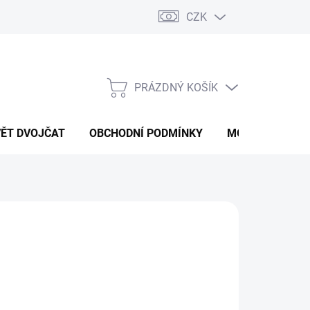
CZK
PRÁZDNÝ KOŠÍK
NÁKUPNÍ
KOŠÍK
VĚT DVOJČAT
OBCHODNÍ PODMÍNKY
MOJE OBJEDNÁ