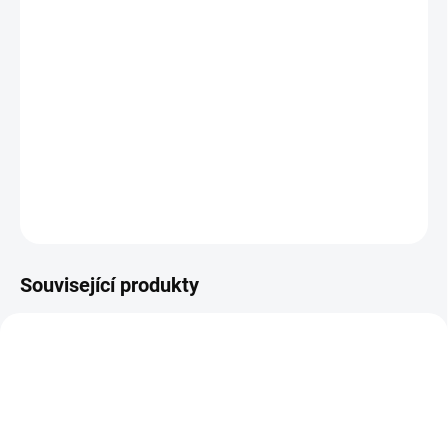
BARVA
−
+
Přidat do košíku
Praktický dvojčatový organizér na každý kočárek.
DETAILNÍ INFORMACE
ZEPTAT SE
Související produkty