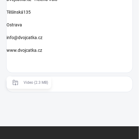
Těšínská135
Ostrava
info@dvojcatka.cz
www.dvojcatka.cz
Video (2.3 MB)
Z
á