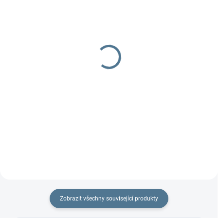
SKLADEM
SKLADEM
Síťka duo na EW duo
Pláštěnka na TFK
twin/duo
260 Kč
930 Kč
Detail
Do košíku
Síťka proti hmyzu
na sportovní kočárky TFK
Zobrazit všechny související produkty