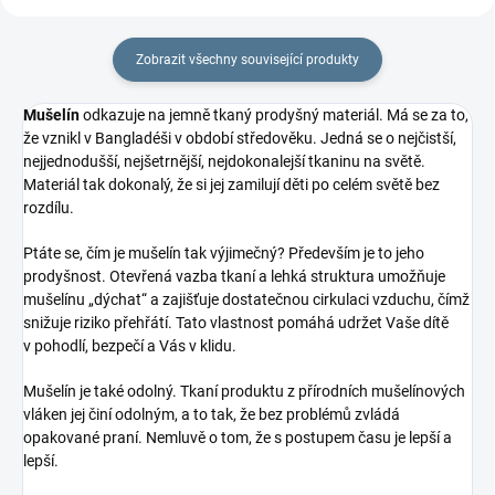
Zobrazit všechny související produkty
Mušelín
odkazuje na jemně tkaný prodyšný materiál. Má se za to,
že vznikl v Bangladéši v období středověku. Jedná se o nejčistší,
nejjednodušší, nejšetrnější, nejdokonalejší tkaninu na světě.
Materiál tak dokonalý, že si jej zamilují děti po celém světě bez
rozdílu.
Ptáte se, čím je mušelín tak výjimečný? Především je to jeho
prodyšnost. Otevřená vazba tkaní a lehká struktura umožňuje
mušelínu „dýchat“ a zajišťuje dostatečnou cirkulaci vzduchu, čímž
snižuje riziko přehřátí. Tato vlastnost pomáhá udržet Vaše dítě
v pohodlí, bezpečí a Vás v klidu.
Mušelín je také odolný. Tkaní produktu z přírodních mušelínových
vláken jej činí odolným, a to tak, že bez problémů zvládá
opakované praní. Nemluvě o tom, že s postupem času je lepší a
lepší.