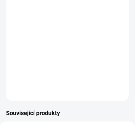
cena:
BARVA
ADAPTÉR
−
+
Přidat do košíku
Mušelínová deka, kterou můžete připnout k našim podložkám s
nepadacími dekami
DETAILNÍ INFORMACE
ZEPTAT SE
Související produkty
ŠIJEME V ČR 🧵✂
ŠIJEME V ČR 🧵✂