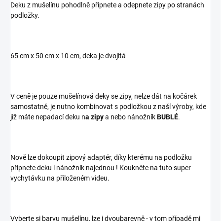
Deku z mušelínu pohodlně připnete a odepnete zipy po stranách
podložky.
65 cm x 50 cm x 10 cm, deka je dvojitá
V ceně je pouze mušelínová deky se zipy, nelze dát na kočárek
samostatně, je nutno kombinovat s podložkou z naší výroby, kde
již máte nepadací deku n
a zipy
a nebo nánožník
BUBLÉ
.
Nově lze dokoupit zipový adaptér, díky kterému na podložku
připnete deku i nánožník najednou ! Koukněte na tuto super
vychytávku na přiloženém videu.
Vyberte si barvu mušelínu, lze i dvoubarevně - v tom případě mi