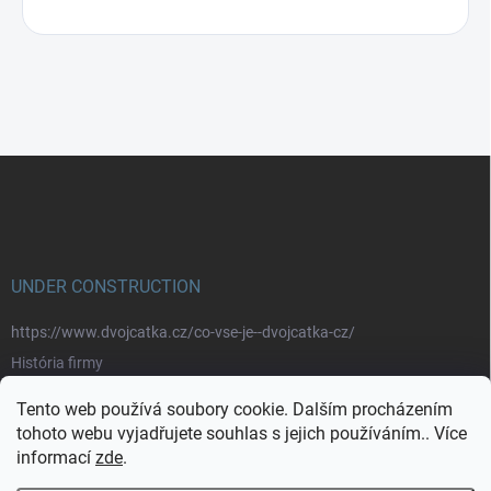
Z
á
p
a
t
í
UNDER CONSTRUCTION
https://www.dvojcatka.cz/co-vse-je--dvojcatka-cz/
História firmy
Prečo nakupovať u nás
Tento web používá soubory cookie. Dalším procházením
Značky
tohoto webu vyjadřujete souhlas s jejich používáním.. Více
informací
zde
.
https://www.dvojcatka.cz/kontakty/>