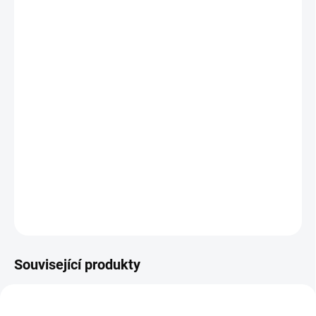
cena:
BARVA
ADAPTÉR
−
+
Přidat do košíku
Mušelínová deka, kterou můžete připnout k našim podložkám s
nepadacími dekami
DETAILNÍ INFORMACE
ZEPTAT SE
Související produkty
ŠIJEME V ČR 🧵✂
ŠIJEME V ČR 🧵✂