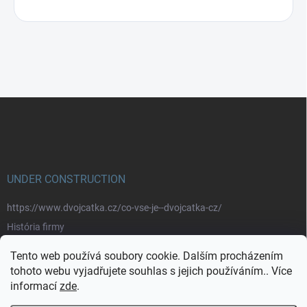
Z
á
p
a
t
í
UNDER CONSTRUCTION
https://www.dvojcatka.cz/co-vse-je--dvojcatka-cz/
História firmy
Prečo nakupovať u nás
Tento web používá soubory cookie. Dalším procházením
Značky
tohoto webu vyjadřujete souhlas s jejich používáním.. Více
informací
zde
.
https://www.dvojcatka.cz/kontakty/>