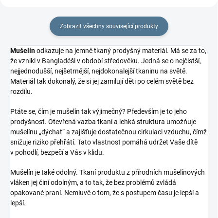
Zobrazit všechny související produkty
Mušelín
odkazuje na jemně tkaný prodyšný materiál. Má se za to,
že vznikl v Bangladéši v období středověku. Jedná se o nejčistší,
nejjednodušší, nejšetrnější, nejdokonalejší tkaninu na světě.
Materiál tak dokonalý, že si jej zamilují děti po celém světě bez
rozdílu.
Ptáte se, čím je mušelín tak výjimečný? Především je to jeho
prodyšnost. Otevřená vazba tkaní a lehká struktura umožňuje
mušelínu „dýchat“ a zajišťuje dostatečnou cirkulaci vzduchu, čímž
snižuje riziko přehřátí. Tato vlastnost pomáhá udržet Vaše dítě
v pohodlí, bezpečí a Vás v klidu.
Mušelín je také odolný. Tkaní produktu z přírodních mušelínových
vláken jej činí odolným, a to tak, že bez problémů zvládá
opakované praní. Nemluvě o tom, že s postupem času je lepší a
lepší.