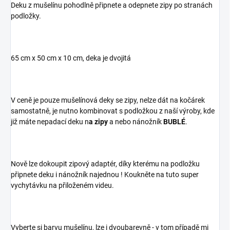
Deku z mušelínu pohodlně připnete a odepnete zipy po stranách
podložky.
65 cm x 50 cm x 10 cm, deka je dvojitá
V ceně je pouze mušelínová deky se zipy, nelze dát na kočárek
samostatně, je nutno kombinovat s podložkou z naší výroby, kde
již máte nepadací deku n
a zipy
a nebo nánožník
BUBLÉ
.
Nově lze dokoupit zipový adaptér, díky kterému na podložku
připnete deku i nánožník najednou ! Koukněte na tuto super
vychytávku na přiloženém videu.
Vyberte si barvu mušelínu, lze i dvoubarevně - v tom případě mi